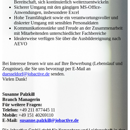
Bereitschaft, sich kontinuierlich weiterzuentwickeln
Sicherer Umgang mit den gängigen MS-Office-
Anwendungen, insbesondere Excel
Hohe Teamfähigkeit sowie ein verantwortungsvoller und
diskreter Umgang mit sensiblen Personaldaten
Kommunikationsstärke und Freude an der Zusammenarbeit
mit Mitarbeitenden unterschiedlicher Fachbereiche
Idealerweise verfügen Sie über die Ausbildereignung nach
AEVO
Bei Interesse freuen wir uns auf Ihre Bewerbung (Lebenslauf und
Zeugnisse), die Sie uns bevorzugt per E-Mail an
duesseldorf@jobactive.de
senden.
Vielen Dank!
Susanne Palzkill
Branch Managerin
Für weitere Fragen:
Telefon:
+49 211 877445 11
Mobile:
+49 151 40269110
E-Mail:
susanne.palzkill@jobactive.de