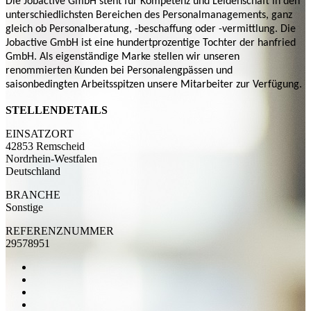
Die Jobactive GmbH steht für Kompetenz und Leidenschaft in den
unterschiedlichsten Bereichen des Personalmanagements, ganz
gleich ob Personalberatung, -beschaffung oder -vermittlung. Die
Jobactive GmbH ist eine hundertprozentige Tochter der hanfried
GmbH. Als eigenständige Marke stellen wir unseren
renommierten Kunden bei Personalengpässen und
saisonbedingten Arbeitsspitzen unsere Mitarbeiter zur Verfügung.
STELLENDETAILS
EINSATZORT
42853 Remscheid
Nordrhein-Westfalen
Deutschland
BRANCHE
Sonstige
REFERENZNUMMER
29578951