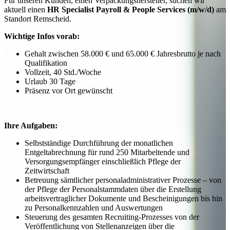
Für unseren Kunden, einen Verpackungshersteller, suchen wir
aktuell einen
HR Specialist Payroll & People Services (m/w/d)
am
Standort Remscheid.
Wichtige Infos vorab:
Gehalt zwischen 58.000 € und 65.000 € Jahresbrutto je nach
Qualifikation
Vollzeit, 40 Std./Woche
Urlaub 30 Tage
Präsenz vor Ort gewünscht
Ihre Aufgaben:
Selbstständige Durchführung der monatlichen
Entgeltabrechnung für rund 250 Mitarbeitende und
Versorgungsempfänger einschließlich Pflege der
Zeitwirtschaft
Betreuung sämtlicher personaladministrativer Prozesse – von
der Pflege der Personalstammdaten über die Erstellung
arbeitsvertraglicher Dokumente und Bescheinigungen bis hin
zu Personalkennzahlen und Auswertungen
Steuerung des gesamten Recruiting-Prozesses von der
Veröffentlichung von Stellenanzeigen über die