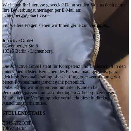
Wir haben Ihr Interesse geweckt? Dann senden Sie uns doch gerne
Ihre Bewerbungsunterlagen per E-Mail an:
lichtenberg@jobactive.de
Für weitere Fragen stehen wir Ihnen gerne zur Verfügung.
Jobactive GmbH
Löwenberger Str. 5
10315 Berlin - Lichtenberg
Die Jobactive GmbH steht für Kompetenz und Leidenschaft in den
unterschiedlichsten Bereichen des Personalmanagements, ganz
gleich ob Personalberatung, -beschaffung oder -vermittlung, wir
bieten Personalmanagement ganz persönlich.
Dabei stellen wir unseren renommierten Kunden bei
Personalengpässen und saisonbedingten Arbeitsspitzen unsere
Mitarbeiter zur Verfügung oder vermitteln diese in direkte
Anstellungsverhältnisse.
STELLENDETAILS
EINSATZORT
10997 Berlin