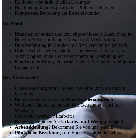
Erarbeiten von individuellen Lösungen
Bearbeitung kundenspezifischer Problemstellungen
Kompetente Betreuung der Bestandskunden
Ihr Profil:
Branchenkenntnisse und eine abgeschlossene Ausbildung im
Bereich Elektro und / oder Metallbau / Mechatronik
Berufserfahrung im Service / als Servicetechniker (m/w/d)
Hohes technisches Verständnis, Interesse an innovativen
Technologien, hohe Lernbereitschaft und Teamfähigkeit
Kundenorientierung, Selbstständigkeit, Motivation und hohes
Engagement
Was Sie erwartet:
Unsere Leistung ist für Sie als Bewerber (m/w/d) absolut
kostenlos
Bei uns erhalten Sie einen
Überstundenausgleich
Wir bieten Ihnen eine persönliche Betreuung - auch per
Whatsapp
Mitarbeiter werben Mitarbeiter
Bei uns bekommen Sie
Urlaubs- und Weihnachtsgeld
Arbeitskleidung
? Bekommen Sie von uns gestellt
Pünktliche Bezahlung
zum Ende des laufenden Monats