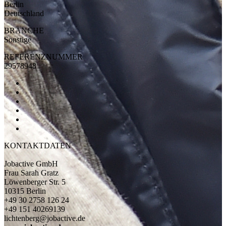
Berlin
Deutschland
BRANCHE
Sonstige
REFERENZNUMMER
29578948
KONTAKTDATEN
Jobactive GmbH
Frau Sarah Gratz
Löwenberger Str. 5
10315 Berlin
+49 30 2758 126 24
+49 151 40269139
lichtenberg@jobactive.de