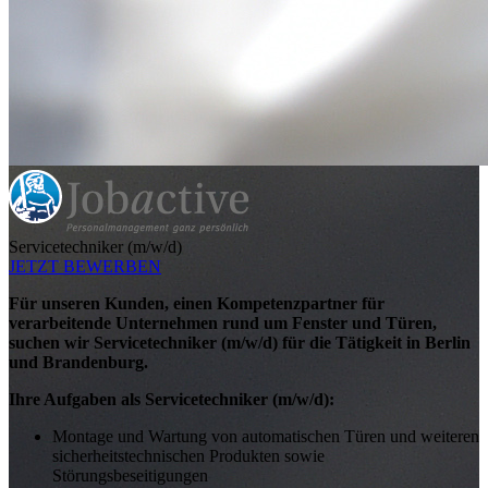
Servicetechniker (m/w/d)
JETZT BEWERBEN
Für unseren Kunden, einen
Kompetenzpartner für
verarbeitende Unternehmen rund um Fenster und Türen,
suchen wir Servicetechniker (m/w/d) für die Tätigkeit in Berlin
und Brandenburg.
Ihre Aufgaben als Servicetechniker (m/w/d):
Montage und Wartung von automatischen Türen und weiteren
sicherheitstechnischen Produkten sowie
Störungsbeseitigungen