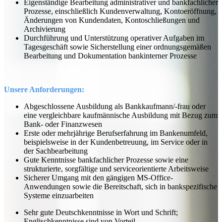
Eigenständige Bearbeitung administrativer und bankfachlicher
Prozesse, einschließlich Kundenverwaltung, Kontoeröffnung,
Änderungen von Kundendaten, Kontoschließungen und
Archivierung
Durchführung und Unterstützung operativer Aufgaben im
Tagesgeschäft sowie Sicherstellung einer ordnungsgemäßen
Bearbeitung und Dokumentation bankinterner Prozesse
Unsere Anforderungen:
Abgeschlossene Ausbildung als Bankkaufmann/-frau oder
eine vergleichbare kaufmännische Ausbildung mit Bezug zum
Bank- oder Finanzwesen
Erste oder mehrjährige Berufserfahrung im Bankenumfeld,
beispielsweise in der Kundenbetreuung, im Service oder in
der Sachbearbeitung
Gute Kenntnisse bankfachlicher Prozesse sowie eine
strukturierte, sorgfältige und serviceorientierte Arbeitsweise
Sicherer Umgang mit den gängigen MS-Office-
Anwendungen sowie die Bereitschaft, sich in bankspezifische
Systeme einzuarbeiten
Sehr gute Deutschkenntnisse in Wort und Schrift;
Englischkenntnisse sind von Vorteil