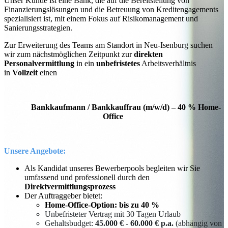
Unser Kunde ist eine Bank, die auf die Bereitstellung von
Finanzierungslösungen und die Betreuung von Kreditengagements
spezialisiert ist, mit einem Fokus auf Risikomanagement und
Sanierungsstrategien.
Zur Erweiterung des Teams am Standort in Neu-Isenburg suchen
wir zum nächstmöglichen Zeitpunkt zur
direkten
Personalvermittlung
in ein
unbefristetes
Arbeitsverhältnis
in
Vollzeit
einen
Bankkaufmann / Bankkauffrau (m/w/d) – 40 % Home-
Office
Unsere Angebote:
Als Kandidat unseres Bewerberpools begleiten wir Sie
umfassend und professionell durch den
Direktvermittlungsprozess
Der Auftraggeber bietet:
Home-Office-Option: bis zu 40 %
Unbefristeter Vertrag mit 30 Tagen Urlaub
Gehaltsbudget:
45.000 € - 60.000 € p.a.
(abhängig von