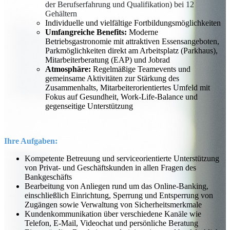
der Berufserfahrung und Qualifikation) bei 12
Gehältern
Individuelle und vielfältige Fortbildungsmöglichkeiten
Umfangreiche Benefits:
Moderne
Betriebsgastronomie mit attraktiven Essensangeboten,
Parkmöglichkeiten direkt am Arbeitsplatz (Parkhaus),
Mitarbeiterberatung (EAP) und Jobrad
Atmosphäre:
Regelmäßige Teamevents und
gemeinsame Aktivitäten zur Stärkung des
Zusammenhalts, Mitarbeiterorientiertes Umfeld mit
Fokus auf Gesundheit, Work-Life-Balance und
gegenseitige Unterstützung
Ihre Aufgaben:
Kompetente Betreuung und serviceorientierte Unterstützung
von Privat- und Geschäftskunden in allen Fragen des
Bankgeschäfts
Bearbeitung von Anliegen rund um das Online-Banking,
einschließlich Einrichtung, Sperrung und Entsperrung von
Zugängen sowie Verwaltung von Sicherheitsmerkmale
Kundenkommunikation über verschiedene Kanäle wie
Telefon, E-Mail, Videochat und persönliche Beratung