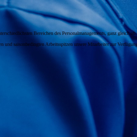
erschiedlichsten Bereichen des Personalmanagements, ganz gleich ob P
und saisonbedingten Arbeitsspitzen unsere Mitarbeiter zur Verfügung o