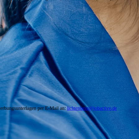
ch
werbungsunterlagen per E-Mail an:
lichtenberg@jobactive.de