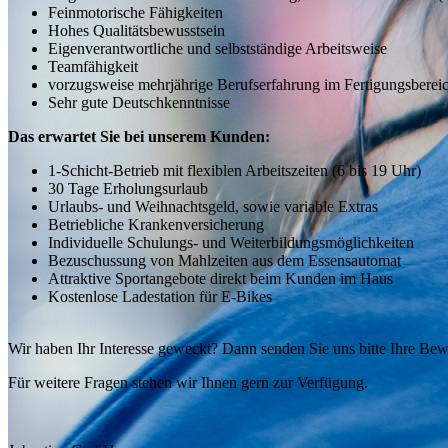
Feinmotorische Fähigkeiten
Hohes Qualitätsbewusstsein
Eigenverantwortliche und selbstständige Arbeitsweise
Teamfähigkeit
vorzugsweise mehrjährige Berufserfahrung im Fertigungsberei
Sehr gute Deutschkenntnisse
Das erwartet Sie bei unserem Kunden:
1-Schicht-Betrieb mit flexiblen Arbeitszeiten (6 bis 19 Uhr)
30 Tage Erholungsurlaub
Urlaubs- und Weihnachtsgeld, sowie variable Extras
Betriebliche Krankenversicherung
Individuelle Schulungs- und Weiterbildungsmöglichkeiten
Bezuschussung von Mahlzeiten aus dem Essensautomat
Attraktive Sportangebote direkt beim Kunden im Haus
Kostenlose Ladestation für E-Bikes
Wir haben Ihr Interesse geweckt? Dann senden Sie uns bitte Ihre Be
Für weitere Fragen stehen wir Ihnen gern zur Verfügung.