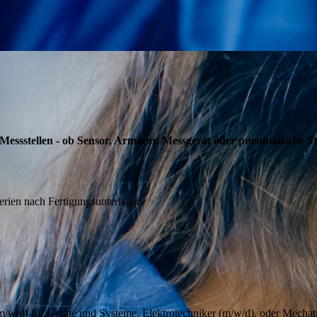
ssstellen - ob Sensor, Armatur, Messgerät oder pneumatische Ste
rien nach Fertigungsunterlagen
(m/w/d) für Geräte und Systeme, Elektrotechniker (m/w/d), oder Mechat