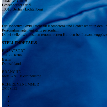
Jobactive GmbH
Löwenberger Str. 5
10315 Berlin - Lichtenberg
Die Jobactive GmbH steht für Kompetenz und Leidenschaft in den unt
Personalmanagement ganz persönlich.
Dabei stellen wir unseren renommierten Kunden bei Personalengpässen 
STELLENDETAILS
EINSATZORT
14163 Berlin
Berlin
Deutschland
BRANCHE
Metall- & Elektroindustrie
REFERENZNUMMER
29578925