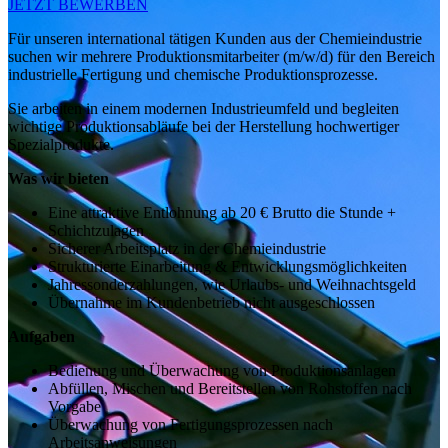
JETZT BEWERBEN
Für unseren international tätigen Kunden aus der Chemieindustrie
suchen wir mehrere Produktionsmitarbeiter (m/w/d) für den Bereich
industrielle Fertigung und chemische Produktionsprozesse.
Sie arbeiten in einem modernen Industrieumfeld und begleiten
wichtige Produktionsabläufe bei der Herstellung hochwertiger
Spezialprodukte.
Was wir bieten
Eine attraktive Entlohnung ab 20 € Brutto die Stunde +
Schichtzulagen
Sicherer Arbeitsplatz in der Chemieindustrie
Strukturierte Einarbeitung & Entwicklungsmöglichkeiten
Jahressonderzahlungen, wie Urlaubs- und Weihnachtsgeld
Übernahme im Kundenbetrieb nicht ausgeschlossen
Aufgaben
Bedienung und Überwachung von Produktionsanlagen
Abfüllen, Mischen und Bereitstellen von Rohstoffen nach
Vorgabe
Überwachung von Fertigungsprozessen nach
Arbeitsanweisungen