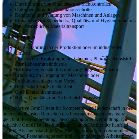
Durchführung von Qualitäts- und Sichtkontrollen
Dokumentation der Produktionsschritte
Reinigung und Wartung von Maschinen und Anlagen
Einhaltung von Sicherheits-, Qualitäts- und Hygienestandards
Innerbetrieblicher Materialtransport
Anforderungen
Erste Erfahrung in der Produktion oder im industriellen
Umfeld
Idealerweise Erfahrung in der Chemie-, Pharma-, Kunststoff-
oder Lebensmittelindustrie
Technisches Verständnis und sorgfältige Arbeitsweise
Erfahrung im Umgang mit Maschinen oder
Produktionsanlagen von Vorteil
Bereitschaft zur Schichtarbeit
Gute Deutschkenntnisse
Hohes Qualitäts- und Sicherheitsbewusstsein
Die Jobactive GmbH steht für Kompetenz und Leidenschaft in den
unterschiedlichsten Bereichen des Personalmanagements, ganz
gleich ob Personalberatung, -beschaffung oder -vermittlung. Die
Jobactive GmbH ist eine hundertprozentige Tochter der hanfried
GmbH. Als eigenständige Marke stellen wir unseren renommierten
Kunden bei Personalengpässen und saisonbedingten Arbeitsspitzen