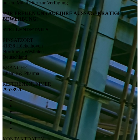
unsere Mitarbeiter zur Verfügung.
WIR FREUEN UNS AUF IHRE AUSSAGEKRÄTIGE
BEWERBUNG!
STELLENDETAILS
EINSATZORT
41836 Hückelhoven
Nordrhein-Westfalen
Deutschland
BRANCHE
Chemie & Pharma
REFERENZNUMMER
29578920
KONTAKTDATEN