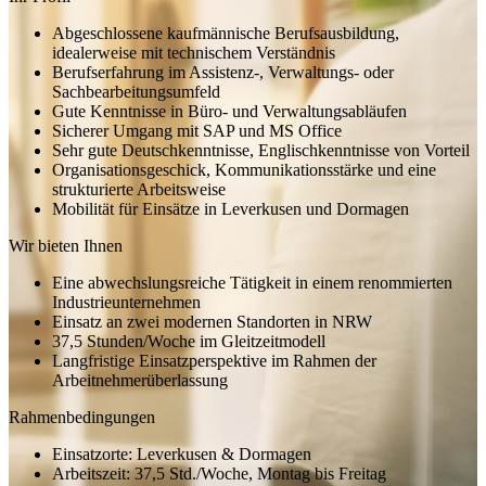
Abgeschlossene kaufmännische Berufsausbildung,
idealerweise mit technischem Verständnis
Berufserfahrung im Assistenz-, Verwaltungs- oder
Sachbearbeitungsumfeld
Gute Kenntnisse in Büro- und Verwaltungsabläufen
Sicherer Umgang mit SAP und MS Office
Sehr gute Deutschkenntnisse, Englischkenntnisse von Vorteil
Organisationsgeschick, Kommunikationsstärke und eine
strukturierte Arbeitsweise
Mobilität für Einsätze in Leverkusen und Dormagen
Wir bieten Ihnen
Eine abwechslungsreiche Tätigkeit in einem renommierten
Industrieunternehmen
Einsatz an zwei modernen Standorten in NRW
37,5 Stunden/Woche im Gleitzeitmodell
Langfristige Einsatzperspektive im Rahmen der
Arbeitnehmerüberlassung
Rahmenbedingungen
Einsatzorte: Leverkusen & Dormagen
Arbeitszeit: 37,5 Std./Woche, Montag bis Freitag