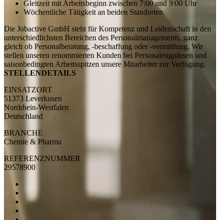
Gleitzeit mit Arbeitsbeginn zwischen 7:00 und 9:00 Uhr
Wöchentliche Tätigkeit an beiden Standorten
Die Jobactive GmbH steht für Kompetenz und Leidenschaft in den
unterschiedlichsten Bereichen des Personalmanagements, ganz
gleich ob Personalberatung, -beschaffung oder -vermittlung. Wir
stellen unseren renommierten Kunden bei Personalengpässen und
saisonbedingten Arbeitsspitzen unsere Mitarbeiter zur Verfügung.
STELLENDETAILS
EINSATZORT
51373 Leverkusen
Nordrhein-Westfalen
Deutschland
BRANCHE
Chemie & Pharma
REFERENZNUMMER
29578900