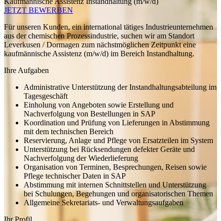
Kaufmännische Assistenz Instandhaltung (m/w/d)
JETZT BEWERBEN
Für unseren Kunden, ein international tätiges Industrieunternehmen
aus der chemischen Prozessindustrie, suchen wir am Standort
Leverkusen / Dormagen zum nächstmöglichen Zeitpunkt eine
kaufmännische Assistenz (m/w/d) im Bereich Instandhaltung.
Ihre Aufgaben
Administrative Unterstützung der Instandhaltungsabteilung im
Tagesgeschäft
Einholung von Angeboten sowie Erstellung und
Nachverfolgung von Bestellungen in SAP
Koordination und Prüfung von Lieferungen in Abstimmung
mit dem technischen Bereich
Reservierung, Anlage und Pflege von Ersatzteilen im System
Unterstützung bei Rücksendungen defekter Geräte und
Nachverfolgung der Wiederlieferung
Organisation von Terminen, Besprechungen, Reisen sowie
Pflege technischer Daten in SAP
Abstimmung mit internen Schnittstellen und Unterstützung
bei Schulungen, Begehungen und organisatorischen Themen
Allgemeine Sekretariats- und Verwaltungsaufgaben
Ihr Profil