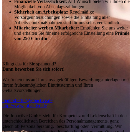
Finanzielle Verlässlichkeit
: Auf Wunsch bieten wir Ihnen die
Möglichkeit von Abschlagszahlungen
Sicherheit am Arbeitsplatz:
Regelmäßige
Vorsorgeuntersuchungen sowie die Einhaltung aller
Arbeitsschutzmaßnahmen sind für uns selbstverständlich
Mitarbeiter werben Mitarbeiter:
Empfehlen Sie uns weiter
und erhalten Sie für eine erfolgreiche Einstellung eine
Prämie
von 250 € brutto
Klingt das für Sie spannend?
Dann bewerben Sie sich sofort!
Wir freuen uns auf Ihre aussagekräftigen Bewerbungsunterlagen mit
Ihrem frühestmöglichen Eintrittstermin und Ihren
Gehaltsvorstellungen.
mailto:berlin@jobactive.de
http://www.jobactive.de
Die Jobactive GmbH steht für Kompetenz und Leidenschaft in den
unterschiedlichsten Bereichen des Personalmanagements, ganz
gleich ob Personalberatung, -beschaffung oder -vermittlung. Wir
stellen unseren renommierten Kunden bei Personalengpässen und