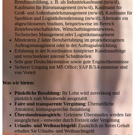
Berufsausbildung, z. B. als Industriekaufmann (m/w/d),
Kaufmann für Büromanagement (m/w/d), Kaufmann für
Groß- und Außenhandelsmanagement (m/w/d), Kaufmann für
Spedition und Logistikdienstleistung (m/w/d). Alternativ ein
abgeschlossenes Studium, beispielsweise im Bereich
Betriebswirtschaftslehre, Wirtschaftsingenieurwesen,
Technisches Management oder Logistikmanagement
Mindestens 2 Jahre Berufserfahrung im projektbezogenen
Auftragsmanagement oder in der Auftragsabwicklung
Erfahrung in der Koordination komplexer Kundenaufträge
und verschiedener interner Schnittstellen
Sehr gute Deutschkenntnisse sowie gute Englischkenntnisse
Sicherer Umgang mit MS Office; SAP R/3-Kenntnisse sind
von Vorteil
Was wir bieten:
Pünktliche Bezahlung:
Ihr Lohn wird zuverlässig und
pünktlich zum Monatsende ausgezahlt
Faire und transparente Vergütung
: Übertarifliche
Attraktive, leistungsgerechte Bezahlung
Überstundenausgleich:
Geleistete Überstunden werden fair
ausgeglichen – entweder durch Freizeit oder Vergütung
Urlaubs- und Weihnachtsgeld:
Zusätzlich zu Ihrem Gehalt
erhalten Sie Urlaubs- und Weihnachtsgeld