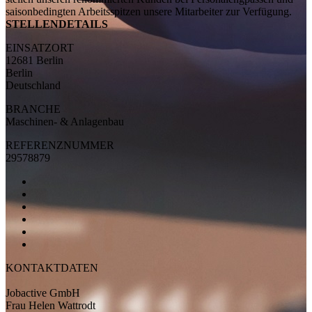
saisonbedingten Arbeitsspitzen unsere Mitarbeiter zur Verfügung.
STELLENDETAILS
EINSATZORT
12681 Berlin
Berlin
Deutschland
BRANCHE
Maschinen- & Anlagenbau
REFERENZNUMMER
29578879
KONTAKTDATEN
Jobactive GmbH
Frau Helen Wattrodt