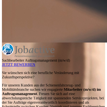
Sachbearbeiter Auftragsmanagement (m/w/d)
JETZT BEWERBEN
Sie wünschen sich eine berufliche Veränderung mit
Zukunftsperspektive?
Für unseren Kunden aus der Schienenfahrzeug- und
Mobilitätsbranche suchen wir engagierte
Mitarbeiter (m/w/d) im
Auftragsmanagement
. Freuen Sie sich auf eine
abwechslungsreiche Tätigkeit mit spannenden Serviceprojekten, bei
der Sie Aufträge eigenverantwortlich koordinieren und als
Schnittstelle zwischen Kunden, Vertrieb und internen Fachbereichen