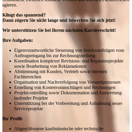
agieren.
Klingt das spannend?
Dann zögern Sie nicht lange und bewerben Sie sich jetzt!
Wir unterstützen Sie bei Ihrem nächsten Karriereschritt!
Ihre Aufgaben:
Eigenverantwortliche Steuerung von Serviceaufträgen vom
Auftragseingang bis zur Rechnungsstellung
Koordination komplexer Revisions- und Reparaturprojekte
sowie Bearbeitung von Reklamationen
Abstimmung mit Kunden, Vertrieb sowie internen
Fachbereichen
Organisation und Nachverfolgung von Versandprozessen
Erstellung von Kostenvoranschlägen und Rechnungen
Projektcontrolling sowie Dokumentation und Auswertung
laufender Projekte
Unterstützung bei der Vorbereitung und Anbahnung neuer
Serviceprojekte
Ihr Profil:
Abgeschlossene kaufmännische oder technische