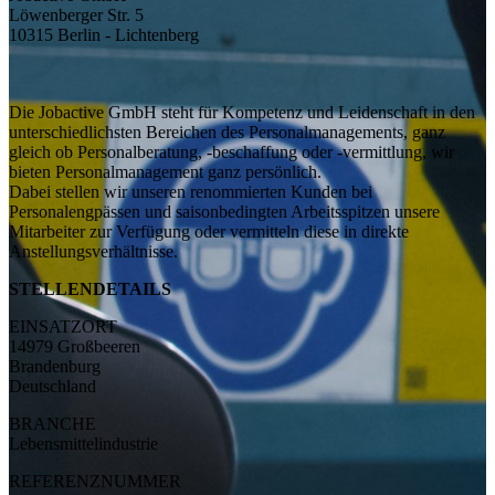
Löwenberger Str. 5
10315 Berlin - Lichtenberg
Die Jobactive GmbH steht für Kompetenz und Leidenschaft in den
unterschiedlichsten Bereichen des Personalmanagements, ganz
gleich ob Personalberatung, -beschaffung oder -vermittlung, wir
bieten Personalmanagement ganz persönlich.
Dabei stellen wir unseren renommierten Kunden bei
Personalengpässen und saisonbedingten Arbeitsspitzen unsere
Mitarbeiter zur Verfügung oder vermitteln diese in direkte
Anstellungsverhältnisse.
STELLENDETAILS
EINSATZORT
14979 Großbeeren
Brandenburg
Deutschland
BRANCHE
Lebensmittelindustrie
REFERENZNUMMER