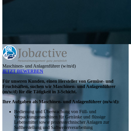
Maschinen- und Anlagenführer (w/m/d)
JETZT BEWERBEN
Für unseren Kunden, einen Hersteller von Gemüse- und
Fruchtsäften, suchen wir Maschinen- und Anlagenführer
(m/w/d) für die Tätigkeit in 3-Schicht.
Ihre Aufgaben als Maschinen- und Anlagenführer (m/w/d):
Bedienung und Überwachung von Füll- und
Verpackungsmaschinen für Getränke und flüssige
Lebensmittel sowie prozesstechnischer Anlagen zur
Saftherstellung und Saftweiterverarbeitung