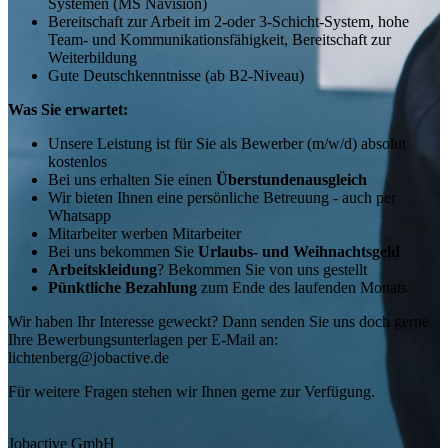
Systemen (MS Navision)
Bereitschaft zur Arbeit im 2-oder 3-Schicht-System, hohe
Team- und Kommunikationsfähigkeit, Bereitschaft zur
Weiterbildung
Gute Deutschkenntnisse (ab B2-Niveau)
Was Sie erwartet:
Unsere Leistung ist für Sie als Bewerber (m/w/d) absolut
kostenlos
Bei uns erhalten Sie einen
Überstundenausgleich
Wir bieten Ihnen eine persönliche Betreuung - auch per
Whatsapp
Mitarbeiter werben Mitarbeiter
Bei uns bekommen Sie
Urlaubs- und Weihnachtsgeld
Arbeitskleidung
? Bekommen Sie von uns gestellt
Pünktliche Bezahlung
zum Ende des laufenden Monats
Wir haben Ihr Interesse geweckt? Dann senden Sie uns doch gerne
Ihre Bewerbungsunterlagen per E-Mail an:
lichtenberg@jobactive.de
Für weitere Fragen stehen wir Ihnen gerne zur Verfügung.
Jobactive GmbH