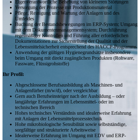
Eigenverantwortliche Behebung von kleineren Störungen
Versorgung der Prozesse mit Produktionsmaterial
Pflege, Reinigung und Wartung der Anlagen und des
Umfeldes
Buchung der Bestandsbewegungen im ERP-System; Umgang
mit dem Dokumentenmanagementsystem; Durchführung
regelmäßiger Kontrollen und Führung aller erforderlichen
Dokumentationen zur Sicherstellung der Qualität und der
Lebensmittelsicherheit entsprechend des HACCP-Programms
Anwendung der gültigen Hygienegrundsätze insbesondere
beim Umgang mit direkt zugänglichen Produkten (Rohware,
Fassware, Flüssigrohstoffe)
Ihr Profil:
Abgeschlossene Berufsausbildung als Maschinen- und
Anlagenfürher (m/w/d), oder vergleichbar
Gern auch Berufseinsteiger nach der Ausbildung – oder
langjährige Erfahrungen im Lebensmittel- oder im
technischen Bereich
Hohes technisches Verständnis und idealerweise Erfahrung
mit Anlagen der Lebensmittelprozesstechnik
Hohe mikrobiologische Sensibilität sowie selbstständige,
sorgfältige und strukturierte Arbeitsweise
Idealerweise Erfahrung im Umgang mit EDV und ERP-