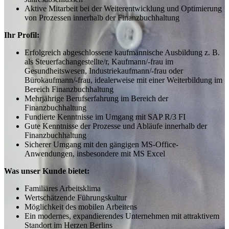
Aktive Mitarbeit bei der Weiterentwicklung und Optimierung
von Prozessen innerhalb der Finanzbuchhaltung
Ihr Profil:
Erfolgreich abgeschlossene kaufmännische Ausbildung z. B.
als Steuerfachangestellte/r, Kaufmann/-frau im
Gesundheitswesen, Industriekaufmann/-frau oder
Bürokaufmann/-frau, idealerweise mit einer Weiterbildung im
Bereich Finanzbuchhaltung
Mehrjährige Berufserfahrung im Bereich der
Finanzbuchhaltung
Fundierte Kenntnisse im Umgang mit SAP R/3 FI
Gute Kenntnisse der Prozesse und Abläufe innerhalb der
Finanzbuchhaltung
Sicherer Umgang mit den gängigen MS-Office-
Anwendungen, insbesondere mit MS Excel
Was unser Kunde bietet:
Familiäres Arbeitsklima
Wertschätzende Führungskultur
Möglichkeit des mobilen Arbeitens
Ein modernes, expandierendes Unternehmen mit attraktivem
Standort im Herzen Berlins