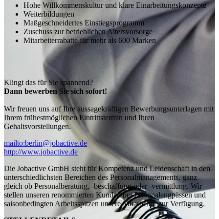
Hohe Willkommenskultur und klare Einarbeitungskonzepte
Weiterbildungen
Maßgeschneidertes Einstiegsprogramm
Zuschuss zur betrieblichen Altersvorsorge
Mitarbeiterrabatte für mehr als 600 Marken
Klingt das für Sie spannend?
Dann bewerben Sie sich sofort!
Wir freuen uns auf Ihre aussagekräftigen Bewerbungsunterlagen mit
Ihrem frühestmöglichen Eintrittstermin und Ihren
Gehaltsvorstellungen.
mailto:berlin@jobactive.de
http://www.jobactive.de
Die Jobactive GmbH steht für Kompetenz und Leidenschaft in den
unterschiedlichsten Bereichen des Personalmanagements, ganz
gleich ob Personalberatung, -beschaffung oder -vermittlung. Wir
stellen unseren renommierten Kunden bei Personalengpässen und
saisonbedingten Arbeitsspitzen unsere Mitarbeiter zur Verfügung.