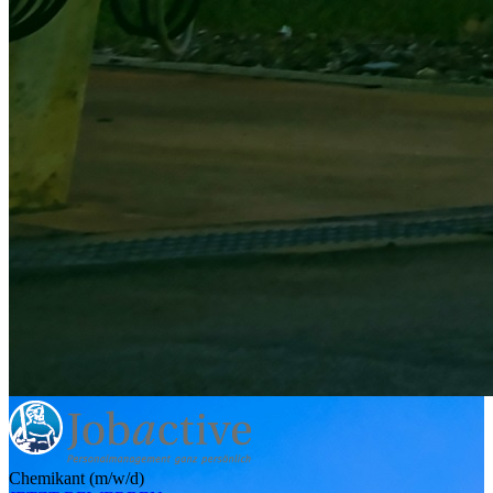
Chemikant (m/w/d)