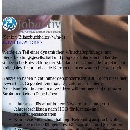
(Senior) Bilanzbuchhalter (w/m/d)
JETZT BEWERBEN
Werde ein Teil einer dynamischen Wirtschaftsprüfungs‑ und
Steuerberatungsgesellschaft und präge als Bilanzbuchhalter die
strategische Entwicklung der Mandanten – spannende Projekte, ein
kollegiales Team und echte Karrierechancen warten hier auf dich.
Kanzleien haben nicht immer den modernsten Ruf – doch diese hier
beweist das Gegenteil: ein digitales, zukunftsorientiertes
Arbeitsumfeld, in dem kreative Ideen willkommen sind und starre
Strukturen keinen Platz haben.
Jahresabschlüsse auf hohem Niveau: Erstellung von
Jahresabschlüssen nach HGB für Kapital- und
Personengesellschaften
Komplexe Finanzbuchhaltung: Betreuung anspruchsvoller
Mandate mit vielfältigen Geschäftsvorfällen und Strukturen
Spezialthemen: Bearbeitung von bilanziellen Fragestellungen,