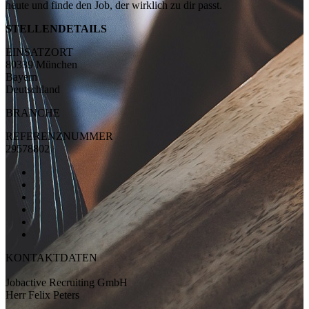
heute und finde den Job, der wirklich zu dir passt.
STELLENDETAILS
EINSATZORT
80339 München
Bayern
Deutschland
BRANCHE
REFERENZNUMMER
29578802
KONTAKTDATEN
Jobactive Recruiting GmbH
Herr Felix Peters