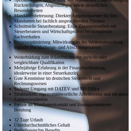
Rückstellungen, Abgrenzungen sowie steuerlichen
Besonderheiten
Mandantenbetreuung: Direkter Ansprechpartner für Ihre
Mandanten bei fachlich anspruchsvollen Themen
Schnittstelle Steuerberatung: Enge Zusammenarbeit mit
Steuerberatern und Wirtschaftsprüfern bei komplexen
Sachverhalten
Prozessoptimierung: Mitwirkung an der Weiterentwicklung
digitaler Buchhaltungs- und Abschlussprozesse
Weiterbildung zum Bilanzbuchhalter (m/w/d) oder
vergleichbare Qualifikation
Mehrjährige Erfahrung in der Finanzbuchhaltung,
idealerweise in einer Steuerkanzlei
Gute Kenntnisse im deutschen Steuerrecht und
Rechnungswesen
Sicherer Umgang mit DATEV und MS Office
Strukturierte, eigenverantwortliche Arbeitsweise und ein gutes
Zahlenverständnis
Freude an Mandantenkontakt und lösungsorientierter
Beratung
32 Tage Urlaub
Überdurchschnittliches Gehalt
Bedarfsgerechte Benefits