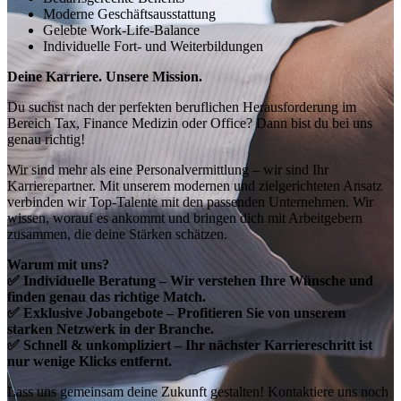
Moderne Geschäftsausstattung
Gelebte Work-Life-Balance
Individuelle Fort- und Weiterbildungen
Deine Karriere. Unsere Mission.
Du suchst nach der perfekten beruflichen Herausforderung im
Bereich Tax, Finance Medizin oder Office? Dann bist du bei uns
genau richtig!
Wir sind mehr als eine Personalvermittlung – wir sind Ihr
Karrierepartner. Mit unserem modernen und zielgerichteten Ansatz
verbinden wir Top-Talente mit den passenden Unternehmen. Wir
wissen, worauf es ankommt und bringen dich mit Arbeitgebern
zusammen, die deine Stärken schätzen.
Warum mit uns?
✅ Individuelle Beratung – Wir verstehen Ihre Wünsche und
finden genau das richtige Match.
✅ Exklusive Jobangebote – Profitieren Sie von unserem
starken Netzwerk in der Branche.
✅ Schnell & unkompliziert – Ihr nächster Karriereschritt ist
nur wenige Klicks entfernt.
Lass uns gemeinsam deine Zukunft gestalten! Kontaktiere uns noch