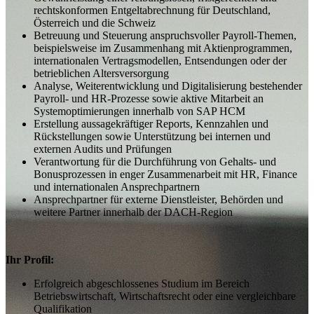
rechtskonformen Entgeltabrechnung für Deutschland,
Österreich und die Schweiz
Betreuung und Steuerung anspruchsvoller Payroll-Themen,
beispielsweise im Zusammenhang mit Aktienprogrammen,
internationalen Vertragsmodellen, Entsendungen oder der
betrieblichen Altersversorgung
Analyse, Weiterentwicklung und Digitalisierung bestehender
Payroll- und HR-Prozesse sowie aktive Mitarbeit an
Systemoptimierungen innerhalb von SAP HCM
Erstellung aussagekräftiger Reports, Kennzahlen und
Rückstellungen sowie Unterstützung bei internen und
externen Audits und Prüfungen
Verantwortung für die Durchführung von Gehalts- und
Bonusprozessen in enger Zusammenarbeit mit HR, Finance
und internationalen Ansprechpartnern
Ansprechpartner für externe Dienstleister, Behörden und
weitere Partner innerhalb der DACH-Region
Ihr Profil:
Erfolgreich abgeschlossenes Studium im Bereich
Betriebswirtschaft, Wirtschaftsrecht oder eine vergleichbare
Qualifikation