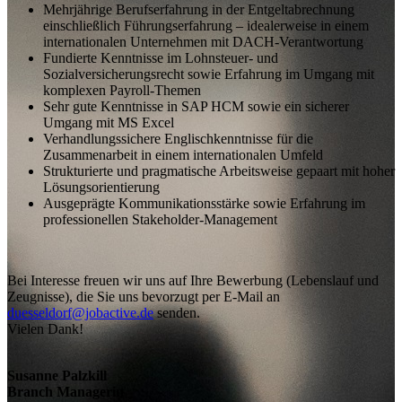
Mehrjährige Berufserfahrung in der Entgeltabrechnung
einschließlich Führungserfahrung – idealerweise in einem
internationalen Unternehmen mit DACH-Verantwortung
Fundierte Kenntnisse im Lohnsteuer- und
Sozialversicherungsrecht sowie Erfahrung im Umgang mit
komplexen Payroll-Themen
Sehr gute Kenntnisse in SAP HCM sowie ein sicherer
Umgang mit MS Excel
Verhandlungssichere Englischkenntnisse für die
Zusammenarbeit in einem internationalen Umfeld
Strukturierte und pragmatische Arbeitsweise gepaart mit hoher
Lösungsorientierung
Ausgeprägte Kommunikationsstärke sowie Erfahrung im
professionellen Stakeholder-Management
Bei Interesse freuen wir uns auf Ihre Bewerbung (Lebenslauf und
Zeugnisse), die Sie uns bevorzugt per E-Mail an
duesseldorf@jobactive.de
senden.
Vielen Dank!
Susanne Palzkill
Branch Managerin