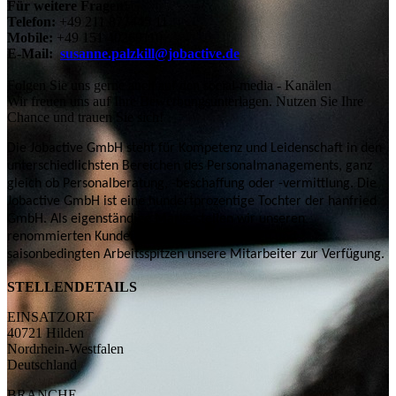
Für weitere Fragen:
Telefon:
+49 211 877445 11
Mobile:
+49 151 40269110
E-Mail:
susanne.palzkill@jobactive.de
Folgen Sie uns gerne auch auf den social-media - Kanälen
Wir freuen uns auf Ihre Bewerbungsunterlagen. Nutzen Sie Ihre
Chance und trauen Sie sich!
Die Jobactive GmbH steht für Kompetenz und Leidenschaft in den
unterschiedlichsten Bereichen des Personalmanagements, ganz
gleich ob Personalberatung, -beschaffung oder -vermittlung. Die
Jobactive GmbH ist eine hundertprozentige Tochter der hanfried
GmbH. Als eigenständige Marke stellen wir unseren
renommierten Kunden bei Personalengpässen und
saisonbedingten Arbeitsspitzen unsere Mitarbeiter zur Verfügung.
STELLENDETAILS
EINSATZORT
40721 Hilden
Nordrhein-Westfalen
Deutschland
BRANCHE