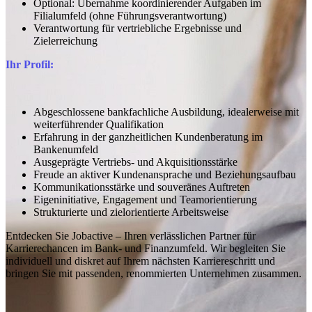
Optional: Übernahme koordinierender Aufgaben im
Filialumfeld (ohne Führungsverantwortung)
Verantwortung für vertriebliche Ergebnisse und
Zielerreichung
Ihr Profil:
Abgeschlossene bankfachliche Ausbildung, idealerweise mit
weiterführender Qualifikation
Erfahrung in der ganzheitlichen Kundenberatung im
Bankenumfeld
Ausgeprägte Vertriebs- und Akquisitionsstärke
Freude an aktiver Kundenansprache und Beziehungsaufbau
Kommunikationsstärke und souveränes Auftreten
Eigeninitiative, Engagement und Teamorientierung
Strukturierte und zielorientierte Arbeitsweise
Entdecken Sie Jobactive – Ihren verlässlichen Partner für
Karrierechancen im Bank- und Finanzumfeld. Wir begleiten Sie
individuell und diskret auf Ihrem nächsten Karriereschritt und
bringen Sie mit passenden, renommierten Unternehmen zusammen.