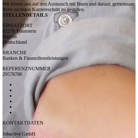
Wir freuen uns auf den Austausch mit Ihnen und darauf, gemeinsam
Ihren nächsten Karriereschritt zu gestalten.
STELLENDETAILS
EINSATZORT
83278 Traunstein
Bayern
Deutschland
BRANCHE
Banken & Finanzdienstleistungen
REFERENZNUMMER
29578786
KONTAKTDATEN
Jobactive GmbH