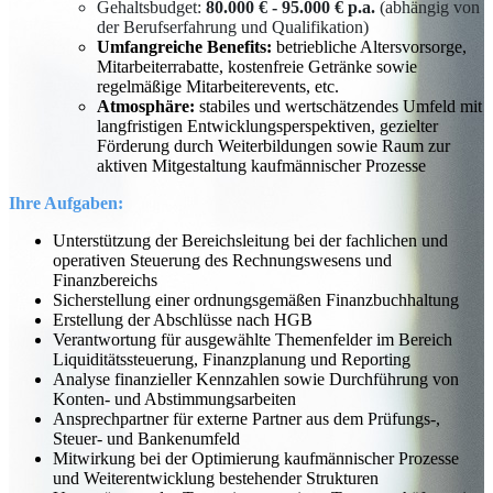
Gehaltsbudget:
80.000 € - 95.000 € p.a.
(abhängig von
der Berufserfahrung und Qualifikation)
Umfangreiche Benefits:
betriebliche Altersvorsorge,
Mitarbeiterrabatte, kostenfreie Getränke sowie
regelmäßige Mitarbeiterevents, etc.
Atmosphäre:
stabiles und wertschätzendes Umfeld mit
langfristigen Entwicklungsperspektiven, gezielter
Förderung durch Weiterbildungen sowie Raum zur
aktiven Mitgestaltung kaufmännischer Prozesse
Ihre Aufgaben:
Unterstützung der Bereichsleitung bei der fachlichen und
operativen Steuerung des Rechnungswesens und
Finanzbereichs
Sicherstellung einer ordnungsgemäßen Finanzbuchhaltung
Erstellung der Abschlüsse nach HGB
Verantwortung für ausgewählte Themenfelder im Bereich
Liquiditätssteuerung, Finanzplanung und Reporting
Analyse finanzieller Kennzahlen sowie Durchführung von
Konten- und Abstimmungsarbeiten
Ansprechpartner für externe Partner aus dem Prüfungs-,
Steuer- und Bankenumfeld
Mitwirkung bei der Optimierung kaufmännischer Prozesse
und Weiterentwicklung bestehender Strukturen