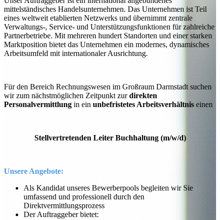
Unser Auftraggeber ist ein international angebundenes
mittelständisches Handelsunternehmen. Das Unternehmen ist Teil
eines weltweit etablierten Netzwerks und übernimmt zentrale
Verwaltungs-, Service- und Unterstützungsfunktionen für zahlreiche
Partnerbetriebe. Mit mehreren hundert Standorten und einer starken
Marktposition bietet das Unternehmen ein modernes, dynamisches
Arbeitsumfeld mit internationaler Ausrichtung.
Für den Bereich Rechnungswesen im Großraum Darmstadt suchen
wir zum nächstmöglichen Zeitpunkt zur
direkten
Personalvermittlung
in ein
unbefristetes Arbeitsverhältnis
einen
Stellvertretenden Leiter Buchhaltung (m/w/d)
Unsere Angebote:
Als Kandidat unseres Bewerberpools begleiten wir Sie
umfassend und professionell durch den
Direktvermittlungsprozess
Der Auftraggeber bietet: