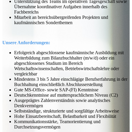
Unterstützung des Teams im operativen Tagesgeschäft sowie
Übernahme koordinativer Aufgaben innerhalb des
Fachbereichs
Mitarbeit an bereichsübergreifenden Projekten und
kaufmännischen Sonderthemen
Unsere Anforderungen:
Erfolgreich abgeschlossene kaufmännische Ausbildung mit
Weiterbildung zum Bilanzbuchhalter (m/w/d) oder ein
abgeschlossenes Studium im Bereich
Wirtschaftswissenschaften, Betriebswirtschaftslehre oder
vergleichbar
Mindestens 3 bis 5 Jahre einschlägige Berufserfahrung in der
Buchhaltung einschließlich Abschlusserstellung
Gute MS-Office- sowie SAP-(FI) Kenntnisse
Deutschkenntnisse auf muttersprachlichem Niveau (C2)
Ausgeprägtes Zahlenverständnis sowie analytisches
Denkvermögen
Selbstständige, strukturierte und sorgfältige Arbeitsweise
Hohe Einsatzbereitschaft, Belastbarkeit und Flexibilität
Kommunikationsstärke, Teamorientierung und
Durchsetzungsvermögen