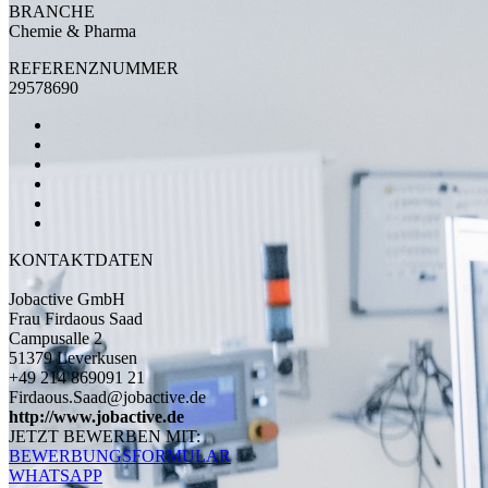
BRANCHE
Chemie & Pharma
REFERENZNUMMER
29578690
KONTAKTDATEN
Jobactive GmbH
Frau Firdaous Saad
Campusalle 2
51379 Leverkusen
+49 214 869091 21
Firdaous.Saad@jobactive.de
http://www.jobactive.de
JETZT BEWERBEN MIT:
BEWERBUNGSFORMULAR
WHATSAPP