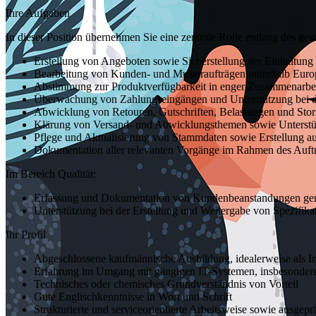
Ihre Aufgaben
In dieser Position übernehmen Sie eine zentrale Rolle entlang des g
Erstellung von Angeboten sowie Sicherstellung der Einhaltung 
Bearbeitung von Kunden- und Musteraufträgen innerhalb Europ
Abstimmung zur Produktverfügbarkeit in enger Zusammenarbei
Überwachung von Zahlungseingängen und Unterstützung bei d
Abwicklung von Retouren, Gutschriften, Belastungen und Storn
Klärung von Versand- und Abwicklungsthemen sowie Unterstüt
Pflege und Aktualisierung von Stammdaten sowie Erstellung a
Dokumentation aller relevanten Vorgänge im Rahmen des Auft
Im Bereich Qualität:
Erfassung und Dokumentation von Kundenbeanstandungen gemä
Unterstützung bei der Erstellung und Weitergabe von Spezifika
Ihr Profil
Abgeschlossene kaufmännische Ausbildung, idealerweise als I
Erfahrung im Umgang mit gängigen IT-Systemen, insbesonde
Technisches oder chemisches Grundverständnis von Vorteil
Gute Englischkenntnisse in Wort und Schrift
Strukturierte und serviceorientierte Arbeitsweise sowie ausgep