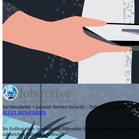
Sachbearbeiter Customer Service (m/w/d) – Teilzeit (30 Std./Woche)
JETZT BEWERBEN
Im Auftrag eines international führenden Spezialchemieunternehmens
zahlreichen Industrien weltweit.