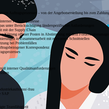
esamten Auftragsprozesses – von der Angebotserstellung bis zum Zahlun
interner Freigabeprozesse
as unter Berücksichtigung länderspezifischer Anforderungen
t mit der Supply Chain
er Klärung offener Posten in Abstimmung mit dem Forderungsmanag
ierungen in Zusammenarbeit mit relevanten Schnittstellen
zung bei Problemfällen
uftragsbezogener Korrespondenz
ragsprozesses
ß interner Qualitätsanforderungen
tionen
ndustriekaufmann/-frau
re SAP
rägte Teamfähigkeit