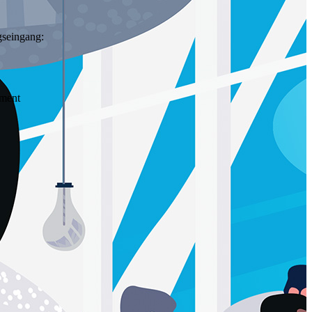
gseingang:
ement