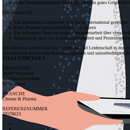
Hohe Einsatzbereitschaft, Flexibilität und ein gutes Gespür für P
Das erwartet Sie
Ein spannendes Aufgabenfeld in einem international geprägte
Klare Prozesse und professionelle Strukturen
Ein kollegiales Team mit enger Zusammenarbeit über verschied
Möglichkeit, aktiv zur Kundenzufriedenheit und Prozessoptimi
Die Jobactive GmbH steht für Kompetenz und Leidenschaft in den unt
renommierten Kunden bei Personalengpässen und saisonbedingten Arbe
STELLENDETAILS
EINSATZORT
50389 Wesseling
Nordrhein-Westfalen
Deutschland
BRANCHE
Chemie & Pharma
REFERENZNUMMER
29578623