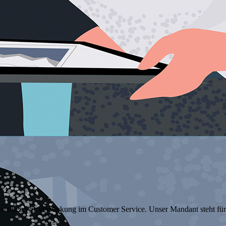
 suchen wir Verstärkung im Customer Service. Unser Mandant steht für 