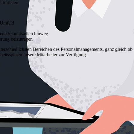
rioritäten
n Umfeld
ene Schnittstellen hinweg
erung beizutragen
erschiedlichsten Bereichen des Personalmanagements, ganz gleich ob Pe
itsspitzen unsere Mitarbeiter zur Verfügung.