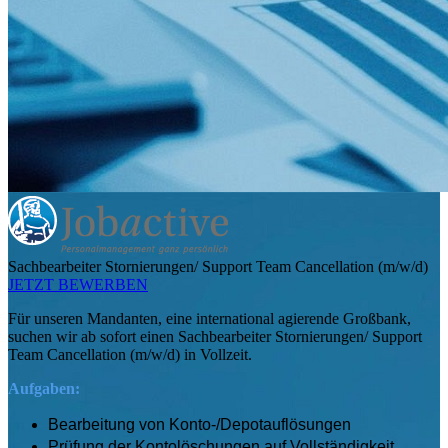
Sachbearbeiter Stornierungen/ Support Team Cancellation (m/w/d)
JETZT BEWERBEN
Für unseren Mandanten, eine international agierende Großbank,
suchen wir ab sofort einen Sachbearbeiter Stornierungen/ Support
Team Cancellation (m/w/d) in Vollzeit.
Aufgaben:
Bearbeitung von Konto-/Depotauflösungen
Prüfung der Kontolöschungen auf Vollständigkeit