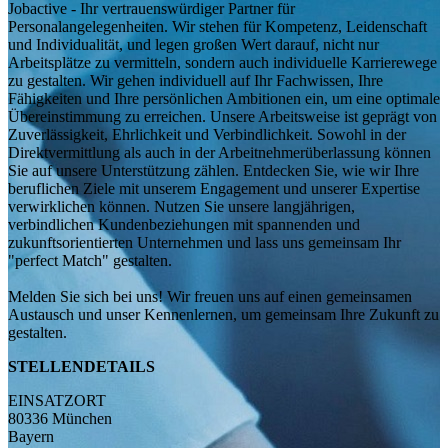
Jobactive - Ihr vertrauenswürdiger Partner für
Personalangelegenheiten. Wir stehen für Kompetenz, Leidenschaft
und Individualität, und legen großen Wert darauf, nicht nur
Arbeitsplätze zu vermitteln, sondern auch individuelle Karrierewege
zu gestalten. Wir gehen individuell auf Ihr Fachwissen, Ihre
Fähigkeiten und Ihre persönlichen Ambitionen ein, um eine optimale
Übereinstimmung zu erreichen. Unsere Arbeitsweise ist geprägt von
Zuverlässigkeit, Ehrlichkeit und Verbindlichkeit. Sowohl in der
Direktvermittlung als auch in der Arbeitnehmerüberlassung können
Sie auf unsere Unterstützung zählen. Entdecken Sie, wie wir Ihre
beruflichen Ziele mit unserem Engagement und unserer Expertise
verwirklichen können. Nutzen Sie unsere langjährigen,
verbindlichen Kundenbeziehungen mit spannenden und
zukunftsorientierten Unternehmen und lass uns gemeinsam Ihr
"perfect Match" gestalten.
Melden Sie sich bei uns! Wir freuen uns auf einen gemeinsamen
Austausch und unser Kennenlernen, um gemeinsam Ihre Zukunft zu
gestalten.
STELLENDETAILS
EINSATZORT
80336 München
Bayern