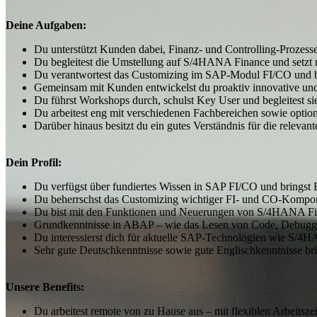
Deine Aufgaben:
Du unterstützt Kunden dabei, Finanz- und Controlling‑Prozesse
Du begleitest die Umstellung auf S/4HANA Finance und setzt 
Du verantwortest das Customizing im SAP‑Modul FI/CO und bewe
Gemeinsam mit Kunden entwickelst du proaktiv innovative und
Du führst Workshops durch, schulst Key User und begleitest 
Du arbeitest eng mit verschiedenen Fachbereichen sowie option
Darüber hinaus besitzt du ein gutes Verständnis für die relev
Dein Profil:
Du verfügst über fundiertes Wissen in SAP FI/CO und bringst 
Du beherrschst das Customizing wichtiger FI- und CO‑Kompo
Du bist mit den Funktionen und Neuerungen von S/4HANA Fina
Grundkenntnisse in ABAP – wie das Lesen von Code, Debugging
Du interessierst dich für aktuelle SAP‑Technologien wie S/4
Sehr gute Deutschkenntnisse sowie gute Englischkenntnisse brin
Unsere Benefits:
Du arbeitest remote von zu Hause aus – mit flexiblen Arbeitsze