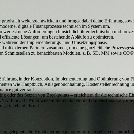
 praxisnah weiterzuentwickeln und bringst dabei deine Erfahrung sowi
moderne, digitale Finanzprozesse technisch im System um.
rtest neue Anforderungen hinsichtlich ihrer technischen und prozess
 effiziente Lösungen, um bestehende Abläufe zu optimieren.
sie während der Implementierungs- und Umsetzungsphase.
al mit externen Partnern zusammen, um eine ganzheitliche Prozessgesta
anten Schnittstellen zu benachbarten Modulen, z. B. SD, MM sowie CO/P
Erfahrung in der Konzeption, Implementierung und Optimierung von Fi
nenten wie Hauptbuch, Anlagenbuchhaltung, Kostenstellenrechnung u
nce gut vertraut.
 oder das Setzen von Breakpoints – erleichtern dir die technische 
HANA, Fiori, BTP und weitere Innovationen rund um das Finance‑Umfel
gst du ebenfalls mit.
iten; gelegentliche Kundentermine gehören für dich selbstverständlich 