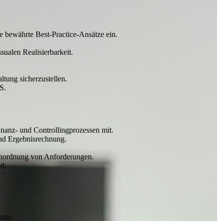
e bewährte Best‑Practice‑Ansätze ein.
ualen Realisierbarkeit.
ltung sicherzustellen.
S.
nanz- und Controllingprozessen mit.
nd Ergebnisrechnung.
Einordnung von Anforderungen.
d.
dazu.