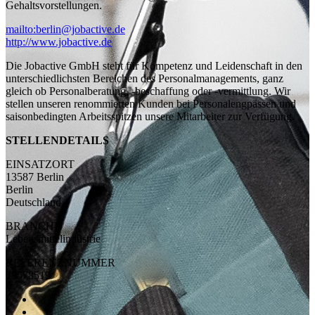
Gehaltsvorstellungen.
mailto:berlin@jobactive.de
http://www.jobactive.de
Die Jobactive GmbH steht für Kompetenz und Leidenschaft in den
unterschiedlichsten Bereichen des Personalmanagements, ganz
gleich ob Personalberatung, -beschaffung oder -vermittlung. Wir
stellen unseren renommierten Kunden bei Personalengpässen und
saisonbedingten Arbeitsspitzen unsere Mitarbeiter zur Verfügung.
STELLENDETAILS
EINSATZORT
13587 Berlin
Berlin
Deutschland
BRANCHE
Lebensmittelindustrie
REFERENZNUMMER
29578519