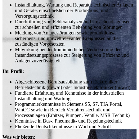
Instandhaltung, Wartung und Reparatur technischer Anlagen
und Geräte, einschließlich der Produktions- und
Versorgungstechnik
Durchführung von Fehleranalysen und Ursachen­diagnosen
zur schnellen und effizienten Behebung von Störungen
Meldung von Anlagestörungen sowie produktions-,
sicherheits- und umweltrelevanten Ereignissen an die
zuständigen Vorgesetzten
Mitwirkung bei der kontinuierlichen Verbesserung der
Instandsetzungsprozesse zur Steigerung von Effizienz und
Anlagenzuverlässigkeit
Ihr Profil:
Abgeschlossene Berufsausbildung zum Elektroniker
Betriebstechnik (m/w/d) oder Industrieelektroniker (m/w/d)
Fundierte Erfahrung und Kenntnisse in der industriellen
Instandhaltung und Wartung
Programmierkenntnisse in Siemens S5, S7, TIA Portal,
WinCC sowie im Bereich Verfahrenstechnik und
Prozessanlagen (Erhitzer, Pumpen, Ventile, MSR-Technik)
Kenntnisse in Bus-, Pneumatik- und Regelungstechnik
Fließende Deutschkenntnisse in Wort und Schrift
Was wir bieten: