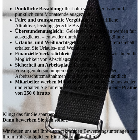
Pünktliche Bezahlung:
Ihr Lohn wird zuverlässig und
pünktlich zum Monatsende ausgezahlt
Faire und transparente Vergütung
: Übertarifliche
Attraktive, leistungsgerechte Bezahlung
Überstundenausgleich:
Geleistete Überstunden werden fair
ausgeglichen – entweder durch Freizeit oder Vergütung
Urlaubs- und Weihnachtsgeld:
Zusätzlich zu Ihrem Gehalt
erhalten Sie Urlaubs- und Weihnachtsgeld
Finanzielle Verlässlichkeit
: Auf Wunsch bieten wir Ihnen die
Möglichkeit von Abschlagszahlungen
Sicherheit am Arbeitsplatz:
Regelmäßige
Vorsorgeuntersuchungen sowie die Einhaltung aller
Arbeitsschutzmaßnahmen sind für uns selbstverständlich
Mitarbeiter werben Mitarbeiter:
Empfehlen Sie uns weiter
und erhalten Sie für eine erfolgreiche Einstellung eine
Prämie
von 250 € brutto
Klingt das für Sie spannend?
Dann bewerben Sie sich sofort!
Wir freuen uns auf Ihre aussagekräftigen Bewerbungsunterlagen mit
Ihrem frühestmöglichen Eintrittstermin und Ihren