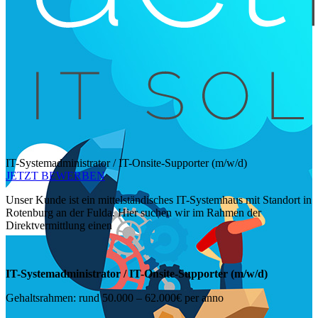
IT-Systemadministrator / IT-Onsite-Supporter (m/w/d)
JETZT BEWERBEN
Unser Kunde ist ein mittelständisches IT-Systemhaus mit Standort in
Rotenburg an der Fulda. Hier suchen wir im Rahmen der
Direktvermittlung einen
IT-Systemadministrator / IT-Onsite-Supporter (m/w/d)
Gehaltsrahmen: rund 50.000 – 62.000€ per anno