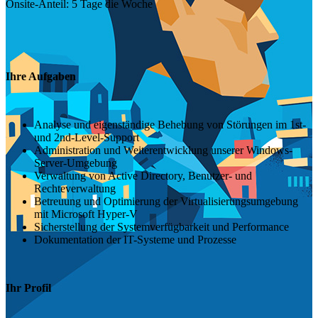
Onsite-Anteil: 5 Tage die Woche
Ihre Aufgaben
Analyse und eigenständige Behebung von Störungen im 1st-
und 2nd-Level-Support
Administration und Weiterentwicklung unserer Windows-
Server-Umgebung
Verwaltung von Active Directory, Benutzer- und
Rechteverwaltung
Betreuung und Optimierung der Virtualisierungsumgebung
mit Microsoft Hyper-V
Sicherstellung der Systemverfügbarkeit und Performance
Dokumentation der IT-Systeme und Prozesse
Ihr Profil