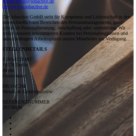
mailto:berlin@jobactive.de
http://www.jobactive.de
Die Jobactive GmbH steht für Kompetenz und Leidenschaft in den
unterschiedlichsten Bereichen des Personalmanagements, ganz
gleich ob Personalberatung, -beschaffung oder -vermittlung. Wir
stellen unseren renommierten Kunden bei Personalengpässen und
saisonbedingten Arbeitsspitzen unsere Mitarbeiter zur Verfügung.
STELLENDETAILS
EINSATZORT
10178 Berlin
Berlin
Deutschland
BRANCHE
Metall- & Elektroindustrie
REFERENZNUMMER
29578436