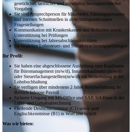
gesetzlicher, tariflicher und sozialversicherungsrechtlicher
Vorgaben
Sie sind Ansprechperson für Mitarbeiter, Führungspersonen
und internen Schnittstellen in abrechnungsrelevanten
Fragestellungen
Kommunikation mit Krankenkassen und Behörden sowie
Unterstützung bei Prüfungen
Unterstützung bei Jahresabschlussaktivitäten
Sie begleiten Lohnsteuer- und Sozialversicherungsprüfungen
Ihr Profil:
Sie haben eine abgeschlossene Ausbildung zum Kaufmann
für Büromanagement (m/w/d), Insustriekaufmann (m/w/d)
oder Steuerfachangestellten(m/w/d) mit Weiterbilung in der
Lohnbuchhaltung
Sie verfügen über mindestens 2 Jahre Berufserfahrung im
Bereich Inhouse Payroll
Sicherer Umgang mit MS-Office und SAP, S/4 Hana in der
Lohn- und Gehaltsabrechnung
Fließende Deutschkenntnisse (C1) sowie gute
Englischkenntnisse (B1) in Wort und Schrift
Was wir bieten: