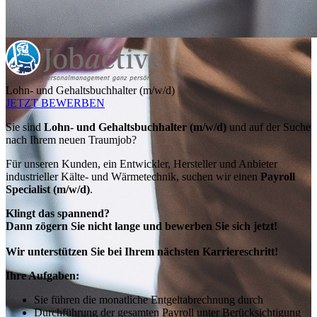
Lohn- und Gehaltsbuchhalter (m/w/d)
JETZT BEWERBEN
Sie sind
Lohn- und Gehaltsbuchhalter (m/w/d)
und auf der Suche
nach Ihrem neuen Traumjob?
Für unseren Kunden, ein Entwickler, Hersteller und Anbieter
industrieller Kälte- und Wärmetechnik, suchen wir einen
Payroll
Specialist (m/w/d)
.
Klingt das spannend?
Dann zögern Sie nicht lange und bewerben Sie sich jetzt!
Wir unterstützen Sie bei Ihrem nächsten Karriereschritt!
Ihre Aufgaben:
Sie führen die monatliche Entgeltabrechnung durch
Durchführung der gesamten Payroll unter Berücksichtigung