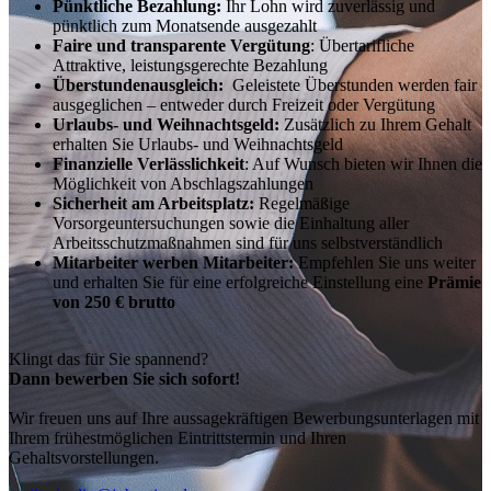
Pünktliche Bezahlung:
Ihr Lohn wird zuverlässig und
pünktlich zum Monatsende ausgezahlt
Faire und transparente Vergütung
: Übertarifliche
Attraktive, leistungsgerechte Bezahlung
Überstundenausgleich:
Geleistete Überstunden werden fair
ausgeglichen – entweder durch Freizeit oder Vergütung
Urlaubs- und Weihnachtsgeld:
Zusätzlich zu Ihrem Gehalt
erhalten Sie Urlaubs- und Weihnachtsgeld
Finanzielle Verlässlichkeit
: Auf Wunsch bieten wir Ihnen die
Möglichkeit von Abschlagszahlungen
Sicherheit am Arbeitsplatz:
Regelmäßige
Vorsorgeuntersuchungen sowie die Einhaltung aller
Arbeitsschutzmaßnahmen sind für uns selbstverständlich
Mitarbeiter werben Mitarbeiter:
Empfehlen Sie uns weiter
und erhalten Sie für eine erfolgreiche Einstellung eine
Prämie
von 250 € brutto
Klingt das für Sie spannend?
Dann bewerben Sie sich sofort!
Wir freuen uns auf Ihre aussagekräftigen Bewerbungsunterlagen mit
Ihrem frühestmöglichen Eintrittstermin und Ihren
Gehaltsvorstellungen.