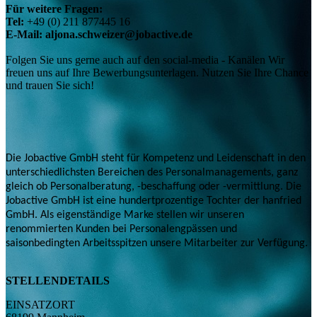
Für weitere Fragen:
Tel:
+49 (0) 211 877445 16
E-Mail: aljona.schweizer@jobactive.de
Folgen Sie uns gerne auch auf den social-media - Kanälen Wir
freuen uns auf Ihre Bewerbungsunterlagen. Nutzen Sie Ihre Chance
und trauen Sie sich!
Die Jobactive GmbH steht für Kompetenz und Leidenschaft in den
unterschiedlichsten Bereichen des Personalmanagements, ganz
gleich ob Personalberatung, -beschaffung oder -vermittlung. Die
Jobactive GmbH ist eine hundertprozentige Tochter der hanfried
GmbH. Als eigenständige Marke stellen wir unseren
renommierten Kunden bei Personalengpässen und
saisonbedingten Arbeitsspitzen unsere Mitarbeiter zur Verfügung.
STELLENDETAILS
EINSATZORT