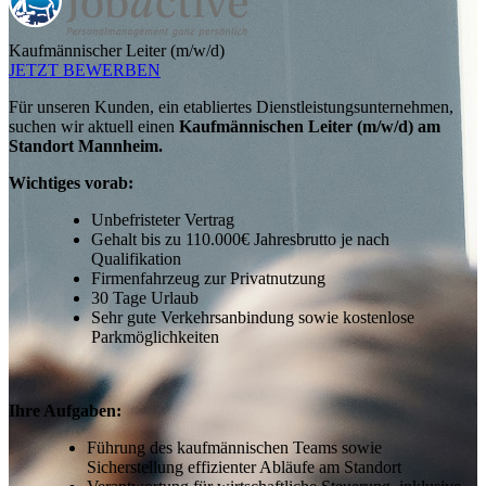
Kaufmännischer Leiter (m/w/d)
JETZT BEWERBEN
Für unseren Kunden, ein etabliertes Dienstleistungsunternehmen,
suchen wir aktuell einen
Kaufmännischen Leiter (m/w/d) am
Standort Mannheim.
Wichtiges vorab:
Unbefristeter Vertrag
Gehalt bis zu 110.000€ Jahresbrutto je nach
Qualifikation
Firmenfahrzeug zur Privatnutzung
30 Tage Urlaub
Sehr gute Verkehrsanbindung sowie kostenlose
Parkmöglichkeiten
Ihre Aufgaben:
Führung des kaufmännischen Teams sowie
Sicherstellung effizienter Abläufe am Standort