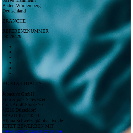
68199 Mannheim
Baden-Württemberg
Deutschland
BRANCHE
REFERENZNUMMER
29578429
KONTAKTDATEN
Jobactive GmbH
Frau Aljona Schweizer
Graf-Adolf-Straße 70
40210 Düsseldorf
+49 211 877 445 16
Aljona.Schweizer@jobactive.de
JETZT BEWERBEN MIT:
BEWERBUNGSFORMULAR