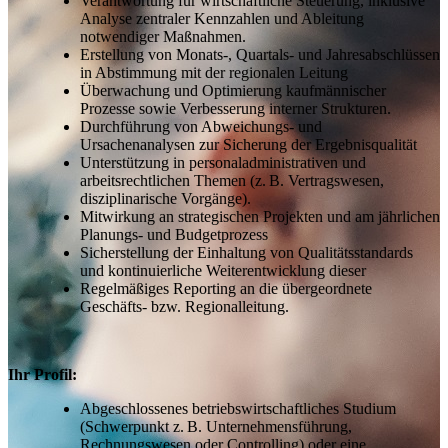
Verantwortung für wirtschaftliche Steuerung, inklusive
Analyse zentraler Kennzahlen und Ableitung
notwendiger Maßnahmen.
Erstellung von Monats‑, Quartals‑ und Jahresabschlüssen
in Abstimmung mit der regionalen Leitung
Überwachung und Optimierung kaufmännischer
Prozesse sowie Verbesserung interner Strukturen.
Durchführung von Abweichungs‑ und
Ursachenanalysen zur Sicherung der Ergebnisqualität
Unterstützung in personaladministrativen und
arbeitsrechtlichen Themen (z. B. Vertragswesen,
disziplinarische Vorgänge).
Mitwirkung an strategischen Projekten und am jährlichen
Planungs‑ und Budgetprozess
Sicherstellung der Einhaltung von Qualitätsstandards
und kontinuierliche Weiterentwicklung dieser
Regelmäßiges Reporting an die übergeordnete
Geschäfts‑ bzw. Regionalleitung.
Ihr Profil:
Abgeschlossenes betriebswirtschaftliches Studium
(Schwerpunkt z. B. Unternehmensführung,
Rechnungswesen oder Controlling) oder eine