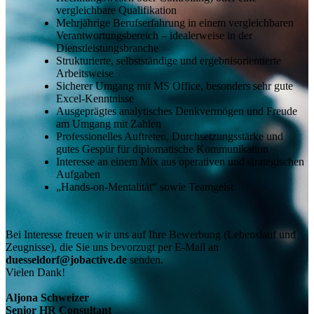
vergleichbare Qualifikation
Mehrjährige Berufserfahrung in einem vergleichbaren
Verantwortungsbereich – idealerweise in der
Dienstleistungsbranche
Strukturierte, selbstständige und ergebnisorientierte
Arbeitsweise
Sicherer Umgang mit MS Office, besonders sehr gute
Excel‑Kenntnisse
Ausgeprägtes analytisches Denkvermögen und Freude
am Umgang mit Zahlen
Professionelles Auftreten, Durchsetzungsstärke und
gutes Gespür für diplomatische Kommunikation
Interesse an einem Mix aus operativen und strategischen
Aufgaben
„Hands-on‑Mentalität“ sowie Teamgeist
Bei Interesse freuen wir uns auf Ihre Bewerbung (Lebenslauf und
Zeugnisse), die Sie uns bevorzugt per E-Mail an
duesseldorf@jobactive.de
senden.
Vielen Dank!
Aljona Schweizer
Senior HR Consultant