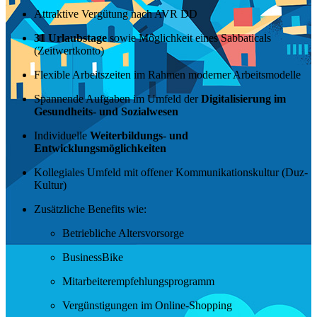
Attraktive Vergütung nach AVR DD
31 Urlaubstage
sowie Möglichkeit eines Sabbaticals
(Zeitwertkonto)
Flexible Arbeitszeiten im Rahmen moderner Arbeitsmodelle
Spannende Aufgaben im Umfeld der
Digitalisierung im
Gesundheits- und Sozialwesen
Individuelle
Weiterbildungs- und
Entwicklungsmöglichkeiten
Kollegiales Umfeld mit offener Kommunikationskultur (Duz-
Kultur)
Zusätzliche Benefits wie:
Betriebliche Altersvorsorge
BusinessBike
Mitarbeiterempfehlungsprogramm
Vergünstigungen im Online-Shopping