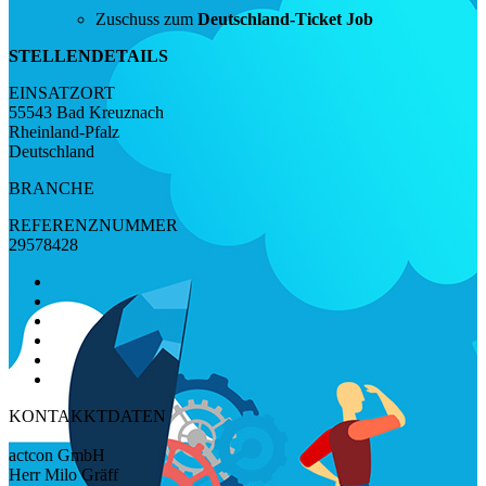
Zuschuss zum
Deutschland-Ticket Job
STELLENDETAILS
EINSATZORT
55543 Bad Kreuznach
Rheinland-Pfalz
Deutschland
BRANCHE
REFERENZNUMMER
29578428
KONTAKKTDATEN
actcon GmbH
Herr Milo Gräff