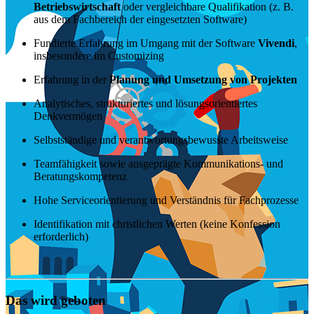
Betriebswirtschaft
oder vergleichbare Qualifikation (z. B.
aus dem Fachbereich der eingesetzten Software)
Fundierte Erfahrung im Umgang mit der Software
Vivendi
,
insbesondere im Customizing
Erfahrung in der
Planung und Umsetzung von Projekten
Analytisches, strukturiertes und lösungsorientiertes
Denkvermögen
Selbstständige und verantwortungsbewusste Arbeitsweise
Teamfähigkeit sowie ausgeprägte Kommunikations- und
Beratungskompetenz
Hohe Serviceorientierung und Verständnis für Fachprozesse
Identifikation mit christlichen Werten (keine Konfession
erforderlich)
Das wird geboten