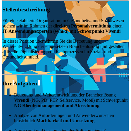
Stellenbeschreibung
Für eine etablierte Organisation im Gesundheits- und Sozialwesen
suchen wir im Rahmen der
direkten Personalvermittlung
einen
IT-Anwendungsexperten (w/m/d) mit Schwerpunkt Vivendi
.
In dieser Position übernehmen Sie die Betreuung und
Weiterentwicklung der eingesetzten Branchenlösung und gestalten
aktiv die Digitalisierung von Fachprozessen im Sozial- und
Gesundheitsumfeld.
Ihre Aufgaben
Betreuung und Weiterentwicklung der Branchenlösung
Vivendi
(NG, PD, PEP, Selfservice, Mobil) mit Schwerpunkt
NG Klientenmanagement und Abrechnung
Analyse von Anforderungen und Anwenderwünschen
hinsichtlich
Machbarkeit und Umsetzung
Anpassung und Customizing der Software gemäß