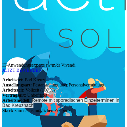
IT-Anwendungsexperte (w/m/d) Vivendi
JETZT BEWERBEN
Arbeitsort:
Bad Kreuznach
Anstellungsart:
Festanstellung über Personalvermittlung
Arbeitszeit:
Vollzeit (100 %)
Vertragsart:
Unbefristet
Arbeitsmodell:
Remote mit sporadischen Einzelterminen in
Bad Kreuznach
Start:
zum nächstmöglichen Zeitpunkt