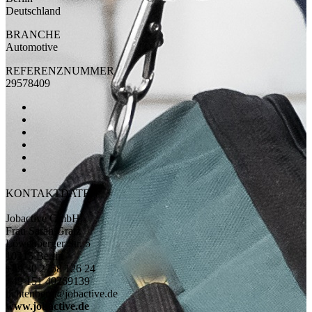
Deutschland
BRANCHE
Automotive
REFERENZNUMMER
29578409
KONTAKTDATEN
Jobactive GmbH
Frau Sarah Gratz
Löwenberger Str. 5
10315 Berlin
+49 30 2758 126 24
+49 151 40269139
lichtenberg@jobactive.de
www.jobactive.de