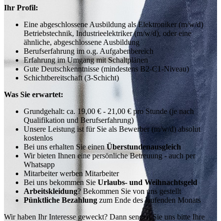
Ihr Profil:
Eine abgeschlossene Ausbildung als Elektroniker (m/w/d)
Betriebstechnik, Industrieelektriker (m/w/d), oder eine
ähnliche, abgeschlossene Ausbildung
Berufserfahrung im o.g. Aufgabenbereich
Erfahrung im Umgang mit Schaltplänen
Gute Deutschkenntnisse (mindestens B2-C1-Niveau)
Schichtbereitschaft (3-Schicht)
Was Sie erwartet:
Grundgehalt: ca. 19,00 € - 21,00 € pro Stunde (je nach
Qualifikation und Berufserfahrung)
Unsere Leistung ist für Sie als Bewerber (m/w/d) absolut
kostenlos
Bei uns erhalten Sie einen
Überstundenausgleich
Wir bieten Ihnen eine persönliche Betreuung - auch per
Whatsapp
Mitarbeiter werben Mitarbeiter
Bei uns bekommen Sie
Urlaubs- und Weihnachtsgeld
Arbeitskleidung
? Bekommen Sie von uns gestellt
Pünktliche Bezahlung
zum Ende des laufenden Monats
Wir haben Ihr Interesse geweckt? Dann senden Sie uns bitte Ihre