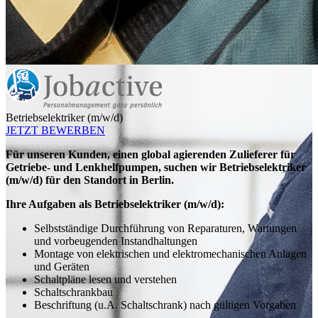
Betriebselektriker (m/w/d)
JETZT BEWERBEN
Für unseren Kunden, einen
global agierenden Zulieferer für
Getriebe- und Lenkhelfpumpen, suchen wir Betriebselektriker
(m/w/d) für den Standort in Berlin.
Ihre Aufgaben als Betriebselektriker (m/w/d):
Selbstständige Durchführung von Reparaturen, Wartungen
und vorbeugenden Instandhaltungen
Montage von elektrischen und elektromechanischen Anlagen
und Geräten
Schaltpläne lesen und verstehen
Schaltschrankbau
Beschriftung (u.A. Schaltschrank) nach gültigen Vorgaben