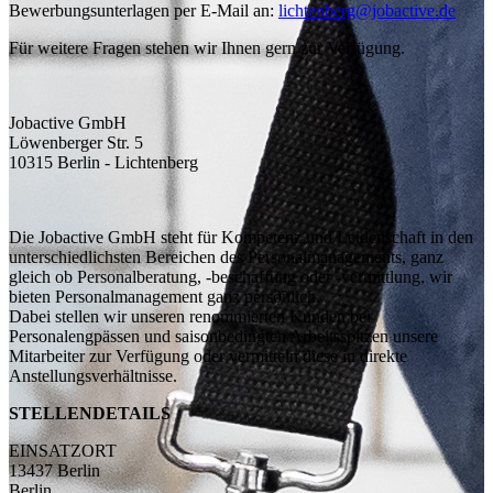
Bewerbungsunterlagen per E-Mail an:
lichtenberg@jobactive.de
Für weitere Fragen stehen wir Ihnen gern zur Verfügung.
Jobactive GmbH
Löwenberger Str. 5
10315 Berlin - Lichtenberg
Die Jobactive GmbH steht für Kompetenz und Leidenschaft in den
unterschiedlichsten Bereichen des Personalmanagements, ganz
gleich ob Personalberatung, -beschaffung oder -vermittlung, wir
bieten Personalmanagement ganz persönlich.
Dabei stellen wir unseren renommierten Kunden bei
Personalengpässen und saisonbedingten Arbeitsspitzen unsere
Mitarbeiter zur Verfügung oder vermitteln diese in direkte
Anstellungsverhältnisse.
STELLENDETAILS
EINSATZORT
13437 Berlin
Berlin