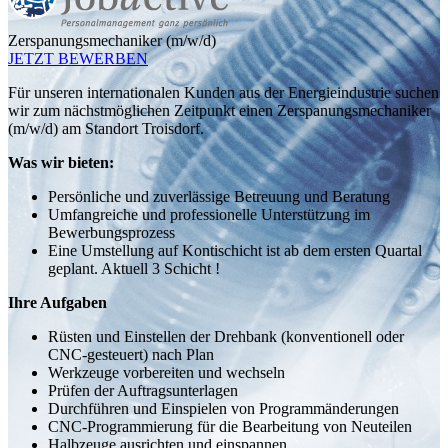
Zerspanungsmechaniker (m/w/d)
JETZT BEWERBEN
Für unseren internationalen Kunden aus der Energieindustrie suchen
wir zum nächstmöglichen Zeitpunkt einen Zerspanungsmechaniker
(m/w/d) am Standort Troisdorf.
Was wir bieten:
Persönliche und zuverlässige Betreuung und Beratung
Umfangreiche und professionelle Unterstützung im
Bewerbungsprozess
Eine Umstellung auf Kontischicht ist ab dem ersten Quartal
geplant. Aktuell 3 Schicht !
Ihre Aufgaben
Rüsten und Einstellen der Drehbank (konventionell oder
CNC-gesteuert) nach Plan
Werkzeuge vorbereiten und wechseln
Prüfen der Auftragsunterlagen
Durchführen und Einspielen von Programmänderungen
CNC-Programmierung für die Bearbeitung von Neuteilen
Halbzeuge ausrichten und einspannen