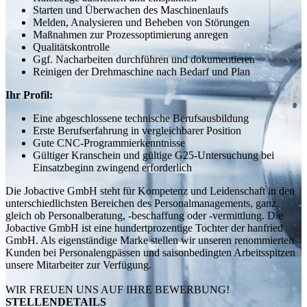
Starten und Überwachen des Maschinenlaufs
Melden, Analysieren und Beheben von Störungen
Maßnahmen zur Prozessoptimierung anregen
Qualitätskontrolle
Ggf. Nacharbeiten durchführen und dokumentieren
Reinigen der Drehmaschine nach Bedarf und Plan
Ihr Profil:
Eine abgeschlossene technische Berufsausbildung
Erste Berufserfahrung in vergleichbarer Position
Gute CNC-Programmierkenntnisse
Gültiger Kranschein und gültige G25-Untersuchung bei
Einsatzbeginn zwingend erforderlich
Die Jobactive GmbH steht für Kompetenz und Leidenschaft in den
unterschiedlichsten Bereichen des Personalmanagements, ganz
gleich ob Personalberatung, -beschaffung oder -vermittlung. Die
Jobactive GmbH ist eine hundertprozentige Tochter der hanfried
GmbH. Als eigenständige Marke stellen wir unseren renommierten
Kunden bei Personalengpässen und saisonbedingten Arbeitsspitzen
unsere Mitarbeiter zur Verfügung.
WIR FREUEN UNS AUF IHRE BEWERBUNG!
STELLENDETAILS