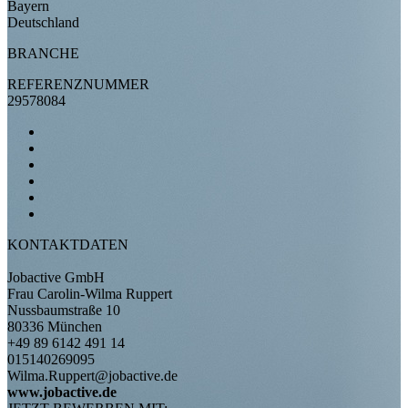
Bayern
Deutschland
BRANCHE
REFERENZNUMMER
29578084
KONTAKTDATEN
Jobactive GmbH
Frau Carolin-Wilma Ruppert
Nussbaumstraße 10
80336 München
+49 89 6142 491 14
015140269095
Wilma.Ruppert@jobactive.de
www.jobactive.de