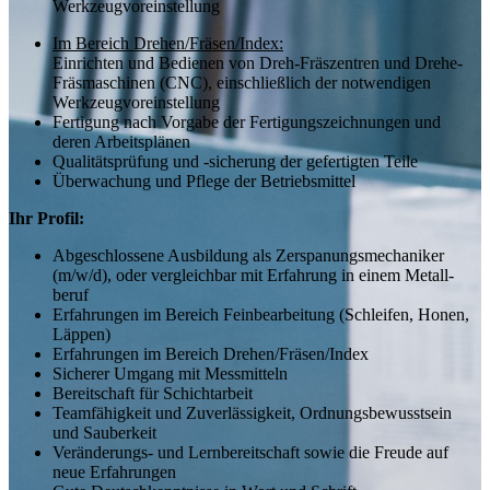
Werk­zeug­vorein­stellung
Im Bereich Drehen/Fräsen/Index:
Einrichten und Bedienen von Dreh-Fräszentren und Drehe-
Fräsmaschinen (CNC), einschließlich der notwendigen
Werkzeugvoreinstellung
Fertigung nach Vorgabe der Fertigungs­zeich­nungen und
deren Arbeits­plänen
Qualitäts­prüfung und -sicherung der gefertigten Teile
Überwachung und Pflege der Betriebs­mittel
Ihr Profil:
Abgeschlossene Ausbildung als Zerspanungsmechaniker
(m/w/d), oder vergleichbar mit Erfahrung in einem Metall­
beruf
Erfahrungen im Bereich Fein­bearbeitung (Schleifen, Honen,
Läppen)
Erfahrungen im Bereich Drehen/Fräsen/Index
Sicherer Umgang mit Mess­mitteln
Bereit­schaft für Schicht­arbeit
Team­fähigkeit und Zuver­lässigkeit, Ordnungs­bewusstsein
und Sauber­keit
Veränderungs- und Lern­bereit­schaft sowie die Freude auf
neue Erfahrungen