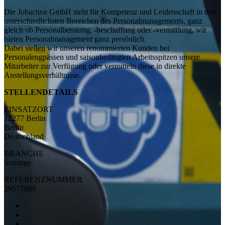
Die Jobactive GmbH steht für Kompetenz und Leidenschaft in den
unterschiedlichsten Bereichen des Personalmanagements, ganz
gleich ob Personalberatung, -beschaffung oder -vermittlung, wir
bieten Personalmanagement ganz persönlich.
Dabei stellen wir unseren renommierten Kunden bei
Personalengpässen und saisonbedingten Arbeitsspitzen unsere
Mitarbeiter zur Verfügung oder vermitteln diese in direkte
Anstellungsverhältnisse.
STELLENDETAILS
EINSATZORT
12277 Berlin
Berlin
Deutschland
BRANCHE
Sonstige
REFERENZNUMMER
29577980