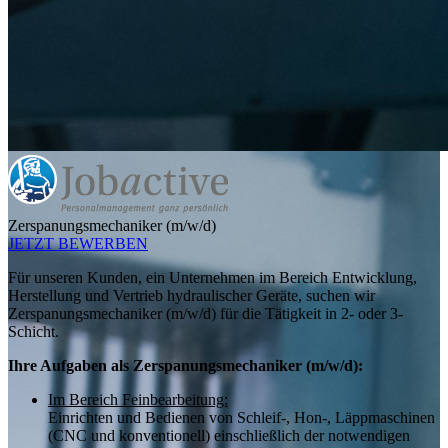
Zerspanungsmechaniker (m/w/d)
JETZT BEWERBEN
Für unseren Kunden, ein Unternehmen im Bereich Entwicklung,
Herstellung und Vertrieb hydraulischer Geräte, suchen wir
Zerspanungsmechaniker (m/w/d) für die Tätigkeit in 2- oder 3-
Schicht.
Ihre Aufgaben als Zerspanungsmechaniker (m/w/d):
Im Bereich Feinbearbeitung:
Ein­richten und Bedienen von Schleif-, Hon-, Läpp­maschinen
(CNC und konven­tionell) ein­schließlich der not­wendigen