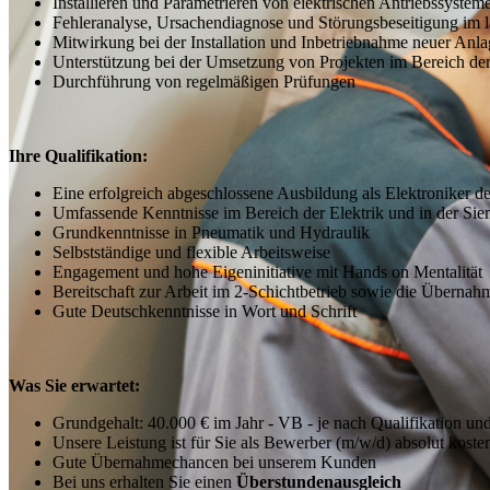
Installieren und Parametrieren von elektrischen Antriebssys
Fehleranalyse, Ursachendiagnose und Störungsbeseitigung im l
Mitwirkung bei der Installation und Inbetriebnahme neuer An
Unterstützung bei der Umsetzung von Projekten im Bereich der
Durchführung von regelmäßigen Prüfungen
Ihre Qualifikation:
Eine erfolgreich abgeschlossene Ausbildung als Elektroniker d
Umfassende Kenntnisse im Bereich der Elektrik und in der S
Grundkenntnisse in Pneumatik und Hydraulik
Selbstständige und flexible Arbeitsweise
Engagement und hohe Eigeninitiative mit Hands on Mentalität
Bereitschaft zur Arbeit im 2-Schichtbetrieb sowie die Übern
Gute Deutschkenntnisse in Wort und Schrift
Was Sie erwartet:
Grundgehalt: 40.000 € im Jahr - VB - je nach Qualifikation un
Unsere Leistung ist für Sie als Bewerber (m/w/d) absolut koste
Gute Übernahmechancen bei unserem Kunden
Bei uns erhalten Sie einen
Überstundenausgleich