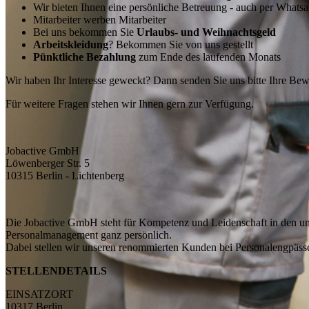
Wir bieten Ihnen eine persönliche Betreuung - auch per Whats
Mitarbeiter werben Mitarbeiter
Bei uns bekommen Sie
Urlaubs- und Weihnachtsgeld
Arbeitskleidung
? Bekommen Sie von uns gestellt
Pünktliche Bezahlung
zum Ende des laufenden Monats
Wir haben Ihr Interesse geweckt? Dann senden Sie uns bitte Ihre Be
Für weitere Fragen stehen wir Ihnen gern zur Verfügung.
Jobactive GmbH
Löwenberger Str. 5
10315 Berlin - Lichtenberg
Die Jobactive GmbH steht für Kompetenz und Leidenschaft in den unt
Personalmanagement ganz persönlich.
Dabei stellen wir unseren renommierten Kunden bei Personalengpässen 
STELLENDETAILS
EINSATZORT
10317 Berlin