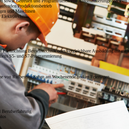
temen sowie Betreuen und Programmieren von Automatisierungssystemen
aufenden Produktionsbetrieb
lagen und Maschinen
 Elektrotechnik
er Fachrichtung Betriebstechnik oder vergleichbare Ausbildung mit meh
iemens S5- und S7-Programmierung
ahme von Rufbereitschaften am Wochenende und an Feiertagen
d Berufserfahrung
nlos