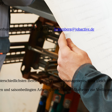
app
werbungsunterlagen per E-Mail an:
lichtenberg@jobactive.de
erschiedlichsten Bereichen des Personalmanagements, ganz gleich ob P
und saisonbedingten Arbeitsspitzen unsere Mitarbeiter zur Verfügung o