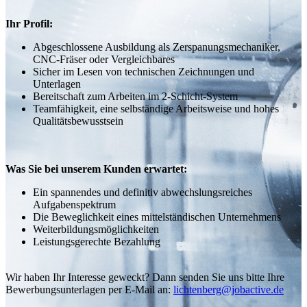
Ihr Profil:
Abgeschlossene Ausbildung als Zerspanungsmechaniker,
CNC-Fräser oder Vergleichbares
Sicher im Lesen von technischen Zeichnungen und
Unterlagen
Bereitschaft zum Arbeiten im 2-Schicht-System
Teamfähigkeit, eine selbständige Arbeitsweise und hohes
Qualitätsbewusstsein
Was Sie bei unserem Kunden erwartet:
Ein spannendes und definitiv abwechslungsreiches
Aufgabenspektrum
Die Beweglichkeit eines mittelständischen Unternehmens
Weiterbildungsmöglichkeiten
Leistungsgerechte Bezahlung
Wir haben Ihr Interesse geweckt? Dann senden Sie uns bitte Ihre
Bewerbungsunterlagen per E-Mail an:
lichtenberg@jobactive.de