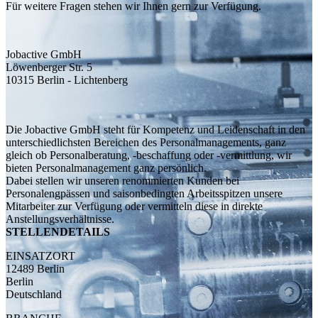
Für weitere Fragen stehen wir Ihnen gern zur Verfügung.
Jobactive GmbH
Löwenberger Str. 5
10315 Berlin - Lichtenberg
Die Jobactive GmbH steht für Kompetenz und Leidenschaft in den
unterschiedlichsten Bereichen des Personalmanagements, ganz
gleich ob Personalberatung, -beschaffung oder -vermittlung, wir
bieten Personalmanagement ganz persönlich.
Dabei stellen wir unseren renommierten Kunden bei
Personalengpässen und saisonbedingten Arbeitsspitzen unsere
Mitarbeiter zur Verfügung oder vermitteln diese in direkte
Anstellungsverhältnisse.
STELLENDETAILS
EINSATZORT
12489 Berlin
Berlin
Deutschland