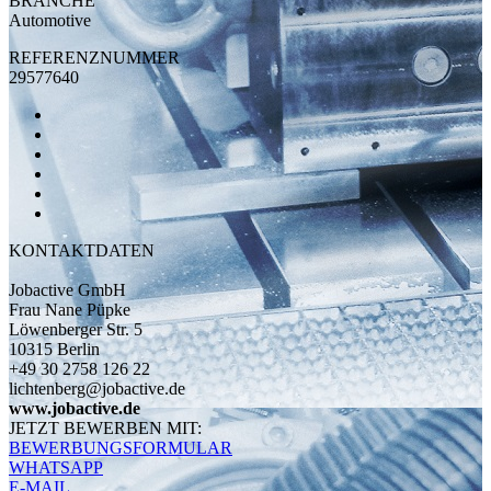
BRANCHE
Automotive
REFERENZNUMMER
29577640
KONTAKTDATEN
Jobactive GmbH
Frau Nane Püpke
Löwenberger Str. 5
10315 Berlin
+49 30 2758 126 22
lichtenberg@jobactive.de
www.jobactive.de
JETZT BEWERBEN MIT:
BEWERBUNGSFORMULAR
WHATSAPP
E-MAIL