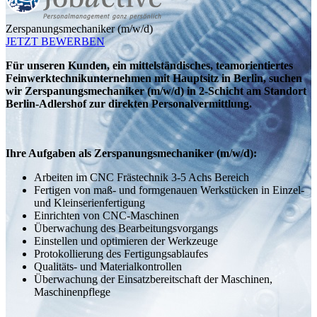
Zerspanungsmechaniker (m/w/d)
JETZT BEWERBEN
Für unseren Kunden, ein mittelständisches, teamorientiertes
Feinwerktechnikunternehmen mit Hauptsitz in Berlin, suchen
wir Zerspanungsmechaniker (m/w/d) in 2-Schicht am Standort
Berlin-Adlershof zur direkten Personalvermittlung.
Ihre Aufgaben als Zerspanungsmechaniker (m/w/d):
Arbeiten im CNC Frästechnik 3-5 Achs Bereich
Fertigen von maß- und formgenauen Werkstücken in Einzel-
und Kleinserienfertigung
Einrichten von CNC-Maschinen
Überwachung des Bearbeitungsvorgangs
Einstellen und optimieren der Werkzeuge
Protokollierung des Fertigungsablaufes
Qualitäts- und Materialkontrollen
Überwachung der Einsatzbereitschaft der Maschinen,
Maschinenpflege