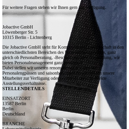
Für weitere Fragen stehen wir Ihnen gern zur Verfügung.
Jobactive GmbH
Löwenberger Str. 5
10315 Berlin - Lichtenberg
Die Jobactive GmbH steht für Kompetenz und Leidenschaft in den
unterschiedlichsten Bereichen des Personalmanagements, ganz
gleich ob Personalberatung, -Beschaffung oder -Vermittlung, wir
bieten Personalmanagement ganz persönlich.
Dabei stellen wir unseren renommierten Kunden bei
Personalengpässen und saisonbedingten Arbeitsspitzen unsere
Mitarbeiter zur Verfügung oder vermitteln diese in direkte
Anstellungsverhältnisse.
STELLENDETAILS
EINSATZORT
13587 Berlin
Berlin
Deutschland
BRANCHE
Lebensmittelindustrie