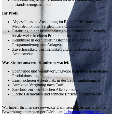
Instandsetzungsmethoden
Ihr Profil:
Abgeschlossene Ausbildung im Bereich Elektrotechnik,
Mechatronik oder vergleichbare Qualifikation
Erfahrung in der Instandhaltung von technischen Anlagen,
idealerweise in einem Produktionsumfeld
Kenntnisse in der Steuerungstechnik sowie in der
Programmierung von Anlagen.
Zuverlässigkeit, Teamfähigkeit und eine selbstständige
Arbeitsweise
Was Sie bei unserem Kunden erwartet:
Spannende und verantwortungsvolle Aufgaben in moderner
Produktionsumgebung
Einen sicheren Arbeitsplatz in der Lebensmittelbranche
Attraktive Vergütung nach Tarif
Zuschuss zur betrieblichen Altersvorsorge
Flache Hierarchien und schnelle Entscheidungsprozesse
Wir haben Ihr Interesse geweckt? Dann senden Sie uns bitte Ihre
Bewerbungsunterlagen per E-Mail an:
lichtenberg@jobactive.de