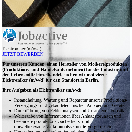
Elektroniker (m/w/d)
JETZT BEWERBEN
Für unseren Kunden, einen Hersteller von Molkereiprodukten
(Produktions- und Handelsunternehmen) für die Industrie und
den Lebensmitteleinzelhandel, suchen wir motivierte
Elektroniker (m/w/d) für den Standort in Berlin.
Ihre Aufgaben als Elektroniker (m/w/d):
Instandhaltung, Wartung und Reparatur unserer Produktions-,
Versorgungs- und gebäudetechnischen Anlagen und Geräte
Durchführung von Fehleranalysen und Ursachendiagnostik
Weitergabe von Informationen über Anlagestörungen und
besondere produktions-, sicherheits- und
umweltrelevante Vorkommnisse an die Vorgesetzten
Unterstützung bei der kontinuierlichen Optimierung der