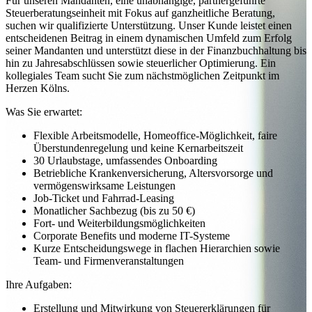
Für unseren Mandanten, eine unabhängige, partnergeführte
Steuerberatungseinheit mit Fokus auf ganzheitliche Beratung,
suchen wir qualifizierte Unterstützung. Unser Kunde leistet einen
entscheidenen Beitrag in einem dynamischen Umfeld zum Erfolg
seiner Mandanten und unterstützt diese in der Finanzbuchhaltung bis
hin zu Jahresabschlüssen sowie steuerlicher Optimierung. Ein
kollegiales Team sucht Sie zum nächstmöglichen Zeitpunkt im
Herzen Kölns.
Was Sie erwartet:
Flexible Arbeitsmodelle, Homeoffice-Möglichkeit, faire
Überstundenregelung und keine Kernarbeitszeit
30 Urlaubstage, umfassendes Onboarding
Betriebliche Krankenversicherung, Altersvorsorge und
vermögenswirksame Leistungen
Job-Ticket und Fahrrad-Leasing
Monatlicher Sachbezug (bis zu 50 €)
Fort- und Weiterbildungsmöglichkeiten
Corporate Benefits und moderne IT-Systeme
Kurze Entscheidungswege in flachen Hierarchien sowie
Team- und Firmenveranstaltungen
Ihre Aufgaben:
Erstellung und Mitwirkung von Steuererklärungen für