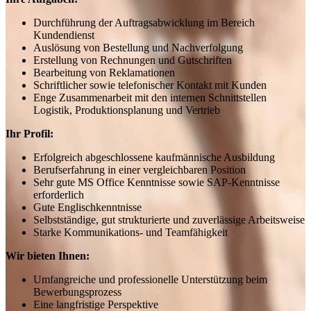
Durchführung der Auftragsabwicklung im Bereich
Kundendienst
Auslösung von Bestellung und Nachverfolgung
Erstellung von Rechnungen und Gutschriften
Bearbeitung von Reklamationen
Schriftlicher sowie telefonischer Kontakt mit Kunden
Enge Zusammenarbeit mit den internen Schnittstellen
Logistik, Produktionsplanung und Vertrieb
Ihr Profil:
Erfolgreich abgeschlossene kaufmännische Ausbildung
Berufserfahrung in einer vergleichbaren Position
Sehr gute MS Office Kenntnisse sowie SAP-Kenntnisse
erforderlich
Gute Englischkenntnisse
Selbstständige, gut strukturierte und zuverlässige Arbeitsweise
Starke Kommunikations- und Teamfähigkeit
Wir bieten Ihnen:
Umfangreiche und professionelle Unterstützung beim
Bewerbungsprozess
Eine langfristige Perspektive