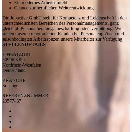
Ein modernes Arbeitsumfeld
Chance zur beruflichen Weiterentwicklung
Die Jobactive GmbH steht für Kompetenz und Leidenschaft in den
unterschiedlichsten Bereichen des Personalmanagements, ganz
gleich ob Personalberatung, -beschaffung oder -vermittlung. Wir
stellen unseren renommierten Kunden bei Personalengpässen und
saisonbedingten Arbeitsspitzen unsere Mitarbeiter zur Verfügung.
STELLENDETAILS
EINSATZORT
50996 Köln
Nordrhein-Westfalen
Deutschland
BRANCHE
Sonstige
REFERENZNUMMER
29577437