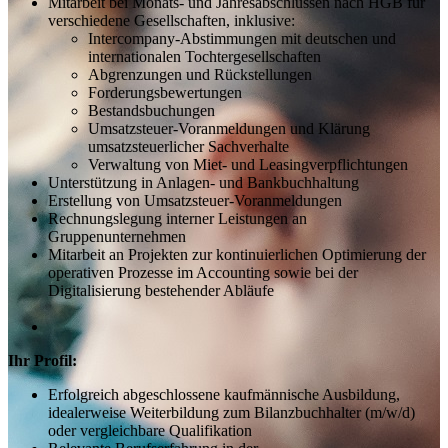
Mitarbeit bei Monats- und Jahresabschlüssen nach HGB für
verschiedene Gesellschaften, inklusive:
Intercompany-Abstimmungen mit deutschen und
internationalen Tochtergesellschaften
Abgrenzungen und Rückstellungen
Forderungsbewertungen
Bestandsbuchungen
Umsatzsteuer-Voranmeldungen und Klärung
umsatzsteuerlicher Sachverhalte
Verwaltung von Miet- und Leasingverpflichtungen
Unterstützung in Anlagen- und Bankbuchhaltung
Erstellung von Umsatzsteuer-Voranmeldungen
Rechnungslegung interner Leistungen an
Gruppenunternehmen
Mitarbeit an Projekten zur kontinuierlichen Optimierung der
operativen Prozesse im Accounting sowie bei der
Digitalisierung bestehender Abläufe
Ihr Profil:
Erfolgreich abgeschlossene kaufmännische Ausbildung,
idealerweise Weiterbildung zum Bilanzbuchhalter (m/w/d)
oder vergleichbare Qualifikation