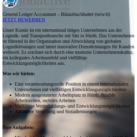
General Ledger Accountant – Bilanzbuchhalter (m/w/d)
JETZT BEWERBEN
Unser Kunde ist ein international tätiges Unternehmen aus der
Logistik- und Transportbranche mit Sitz in Hürth. Das Unternehmen
ist führend in der Organisation und Abwicklung von globalen
Logistiklösungen und bietet innovative Dienstleistungen für Kunden
weltweit. Es zeichnet sich durch eine moderne Unternehmenskultur,
ein kollegiales Arbeitsumfeld und vielfältige
Entwicklungsmöglichkeiten aus.
Was wir bieten:
Eine verantwortungsvolle Position in einem internationalen
Unternehmen mit vielfältigen Entwicklungsmöglichkeiten
Modern ausgestatteter Arbeitsplatz in Hürth, flexible
Arbeitszeiten, mobiles Arbeiten
Vielfältige Weiterbildungs- und Entwicklungsmöglichkeiten
Attraktive Vergütung und Sozialleistungen
Ihre Aufgaben: