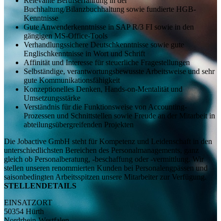
Relevante Berufserfahrung in der
Buchhaltung/Bilanzbuchhaltung sowie fundierte HGB-
Kenntnisse
Gute Anwenderkenntnisse in SAP R/3 FI sowie in den
gängigen MS-Office-Tools
Verhandlungssichere Deutschkenntnisse sowie gute
Englischkenntnisse in Wort und Schrift
Affinität und Interesse für steuerliche Fragestellungen
Selbständige, verantwortungsbewusste Arbeitsweise und sehr
gute Kommunikationsfähigkeit
Konzeptionelles Denken, Hands-on-Mentalität und
Umsetzungsstärke
Verständnis für die Funktionsweise von Accounting-
Prozessen und Schnittstellen sowie Freude an der Mitarbeit in
abteilungsübergreifenden Projekten
Die Jobactive GmbH steht für Kompetenz und Leidenschaft in den
unterschiedlichsten Bereichen des Personalmanagements, ganz
gleich ob Personalberatung, -beschaffung oder -vermittlung. Wir
stellen unseren renommierten Kunden bei Personalengpässen und
saisonbedingten Arbeitsspitzen unsere Mitarbeiter zur Verfügung.
STELLENDETAILS
EINSATZORT
50354 Hürth
Nordrhein-Westfalen