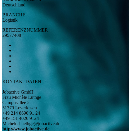
Deutschland
BRANCHE
Logistik
REFERENZNUMMER
29577408
KONTAKTDATEN
Jobactive GmbH
Frau Michèle Lüthge
Campusallee 2
51379 Leverkusen
+49 214 8690 91 24
+49 151 4026 9124
Michele.Luethge@jobactive.de
http://www.jobactive.de