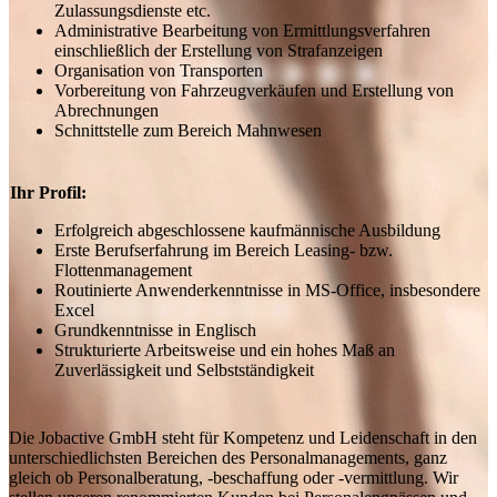
Zulassungsdienste etc.
Administrative Bearbeitung von Ermittlungsverfahren
einschließlich der Erstellung von Strafanzeigen
Organisation von Transporten
Vorbereitung von Fahrzeugverkäufen und Erstellung von
Abrechnungen
Schnittstelle zum Bereich Mahnwesen
Ihr Profil:
Erfolgreich abgeschlossene kaufmännische Ausbildung
Erste Berufserfahrung im Bereich Leasing- bzw.
Flottenmanagement
Routinierte Anwenderkenntnisse in MS-Office, insbesondere
Excel
Grundkenntnisse in Englisch
Strukturierte Arbeitsweise und ein hohes Maß an
Zuverlässigkeit und Selbstständigkeit
Die Jobactive GmbH steht für Kompetenz und Leidenschaft in den
unterschiedlichsten Bereichen des Personalmanagements, ganz
gleich ob Personalberatung, -beschaffung oder -vermittlung. Wir