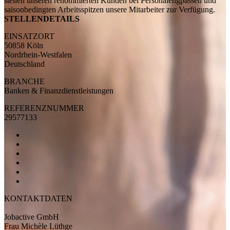
stellen unseren renommierten Kunden bei Personalengpässen und
saisonbedingten Arbeitsspitzen unsere Mitarbeiter zur Verfügung.
STELLENDETAILS
EINSATZORT
50858 Köln
Nordrhein-Westfalen
Deutschland
BRANCHE
Banken & Finanzdienstleistungen
REFERENZNUMMER
29577133
KONTAKTDATEN
Jobactive GmbH
Frau Michèle Lüthge