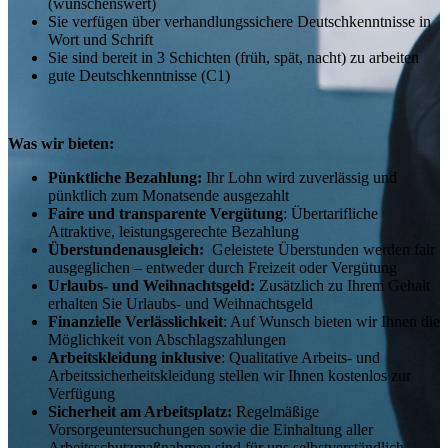
(wünschenswert)
Sie verfügen über verhandlungssichere Deutschkenntnisse in
Wort und Schrift
Sie sind bereit in 3 Schichten (früh, spät, nacht) zu arbeiten
gute Deutschkenntnisse (C1)
Was wir bieten:
Pünktliche Bezahlung:
Ihr Lohn wird zuverlässig und
pünktlich zum Monatsende ausgezahlt
Faire und transparente Vergütung
: Übertarifliche
Attraktive, leistungsgerechte Bezahlung
Überstundenausgleich:
Geleistete Überstunden werden fair
ausgeglichen – entweder durch Freizeit oder Vergütung
Urlaubs- und Weihnachtsgeld:
Zusätzlich zu Ihrem Gehalt
erhalten Sie Urlaubs- und Weihnachtsgeld
Finanzielle Verlässlichkeit
: Auf Wunsch bieten wir Ihnen die
Möglichkeit von Abschlagszahlungen
Arbeitskleidung inklusive
: Qualitative Arbeits- und
Arbeitssicherheitskleidung stellen wir Ihnen kostenlos zur
Verfügung
Sicherheit am Arbeitsplatz:
Regelmäßige
Vorsorgeuntersuchungen sowie die Einhaltung aller
Arbeitsschutzmaßnahmen sind für uns selbstverständlich