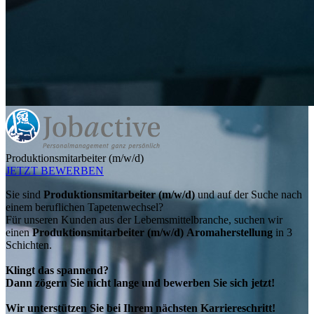
Produktionsmitarbeiter (m/w/d)
JETZT BEWERBEN
Sie sind
Produktionsmitarbeiter (m/w/d)
und auf der Suche nach
einem beruflichen Tapetenwechsel?
Für unseren Kunden aus der Lebemsmittelbranche, suchen wir
einen
Produktionsmitarbeiter (m/w/d)
Aromaherstellung
in 3
Schichten.
Klingt das spannend?
Dann zögern Sie nicht lange und bewerben Sie sich jetzt!
Wir unterstützen Sie bei Ihrem nächsten Karriereschritt!