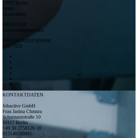
13597 Berlin
Berlin
Deutschland
BRANCHE
Lebensmittelindustrie
REFERENZNUMMER
29577029
KONTAKTDATEN
Jobactive GmbH
Frau Janina Chmura
Schumannstraße 10
10117 Berlin
+49 30 2758126 18
015140269091