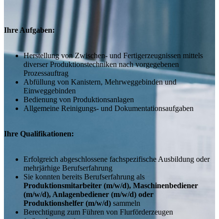
Ihre Aufgaben:
Herstellung von Zwischen- und Fertigerzeugnissen mittels
diverser Produktionstechniken nach vorgegebenen
Prozessauftrag
Abfüllung von Kanistern, Mehrweggebinden und
Einweggebinden
Bedienung von Produktionsanlagen
Allgemeine Reinigungs- und Dokumentationsaufgaben
Ihre Qualifikationen:
Erfolgreich abgeschlossene fachspezifische Ausbildung oder
mehrjärhige Berufserfahrung
Sie konnten bereits Berufserfahrung als
Produktionsmitarbeiter (m/w/d), Maschinenbediener
(m/w/d), Anlagenbediener (m/w/d) oder
Produktionshelfer (m/w/d)
sammeln
Berechtigung zum Führen von Flurförderzeugen