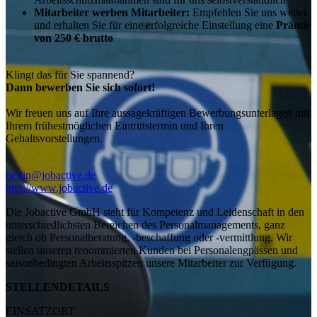
Mitarbeiter werben Mitarbeiter:
Empfehlen Sie uns weiter
und erhalten Sie für eine erfolgreiche Einstellung eine
Prämie
von 250 € brutto
Klingt das für Sie spannend?
Dann bewerben Sie sich sofort!
Wir freuen uns auf Ihre aussagekräftigen Bewerbungsunterlagen mit
Ihrem frühestmöglichen Eintrittstermin und Ihren
Gehaltsvorstellungen.
berlin@jobactive.de
http://www.jobactive.de
Die Jobactive GmbH steht für Kompetenz und Leidenschaft in den
unterschiedlichsten Bereichen des Personalmanagements, ganz
gleich ob Personalberatung, -beschaffung oder -vermittlung. Wir
stellen unseren renommierten Kunden bei Personalengpässen und
saisonbedingten Arbeitsspitzen unsere Mitarbeiter zur Verfügung.
STELLENDETAILS
EINSATZORT