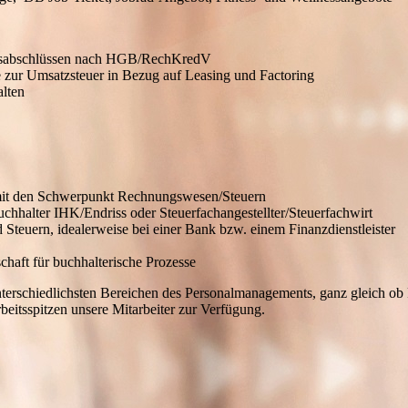
hresabschlüssen nach HGB/RechKredV
e zur Umsatzsteuer in Bezug auf Leasing und Factoring
lten
m mit den Schwerpunkt Rechnungswesen/Steuern
chhalter IHK/Endriss oder Steuerfachangestellter/Steuerfachwirt
teuern, idealerweise bei einer Bank bzw. einem Finanzdienstleister
haft für buchhalterische Prozesse
erschiedlichsten Bereichen des Personalmanagements, ganz gleich ob Pe
itsspitzen unsere Mitarbeiter zur Verfügung.