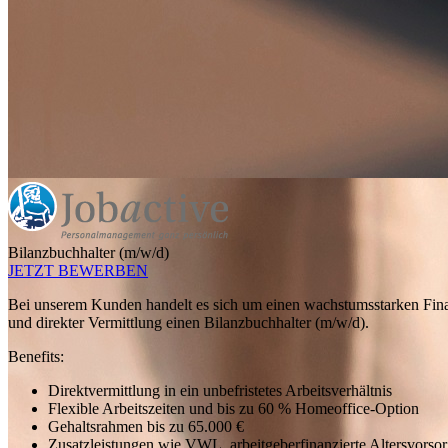
Bilanzbuchhalter (m/w/d)
JETZT BEWERBEN
Bei unserem Kunden handelt es sich um einen wachstumsstarken Finan
und direkter Vermittlung einen Bilanzbuchhalter (m/w/d).
Benefits:
Direktvermittlung in ein unbefristetes Arbeitsverhältnis
Flexible Arbeitszeiten und bis zu 60 % Homeoffice-Option
Gehaltsrahmen bis zu 65.000 €
Zusatzleistungen wie VWL, arbeitgeberfinanzierte Altersvorso