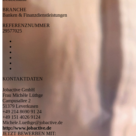
BRANCHE
Banken & Finanzdienstleistungen
REFERENZNUMMER
29577025
KONTAKTDATEN
Jobactive GmbH
Frau Michèle Lüthge
Campusallee 2
51379 Leverkusen
+49 214 8690 91 24
+49 151 4026 9124
Michele.Luethge@jobactive.de
http://www.jobactive.de
JETZT BEWERBEN MIT: