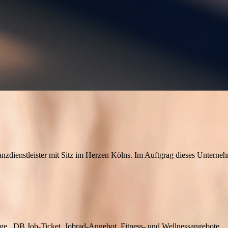
zdienstleister mit Sitz im Herzen Kölns. Im Auftgrag dieses Unterne
rge, DB Job-Ticket, Jobrad-Angebot, Fitness- und Wellnessangebote