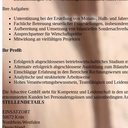
Ihre Aufgaben:
Unterstützung bei der Erstellung von Monats-, Halb- und Ja
Fachliche Betreuung steuerlicher Fragestellungen, insbesonder
Aufbereitung und Umsetzung von bilanziellen Sondersachverha
Ansprechpartner für Wirtschaftsprüfer
Mitwirkung an vielfältigen Projekten
Ihr Profil:
Erfolgreich abgeschlossenes betriebswirtschaftliches Studiu
Alternativ erfolgreich abgeschlossene Ausbildung zum Bilanzbu
Einschlägige Erfahrung in den Bereichen Rechnungswesen und S
Analytische und strukturierte Arbeitsweise
Hohes Verantwortungsbewusstsein, Teamfähigkeit und Leidensc
Die Jobactive GmbH steht für Kompetenz und Leidenschaft in den unt
renommierten Kunden bei Personalengpässen und saisonbedingten Arbe
STELLENDETAILS
EINSATZORT
50672 Köln
Nordrhein-Westfalen
Deutschland