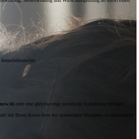
tsberatung, Steuerberatung und Wirtschaftsprüfung
ab sofort einen
 Immobilienrechts
(m/w/d)
oder eine gleichwertige juristische Ausbildung mit oder
e aktiv mit Ihrem Know-how bei spannenden Mandaten zu unterstützen