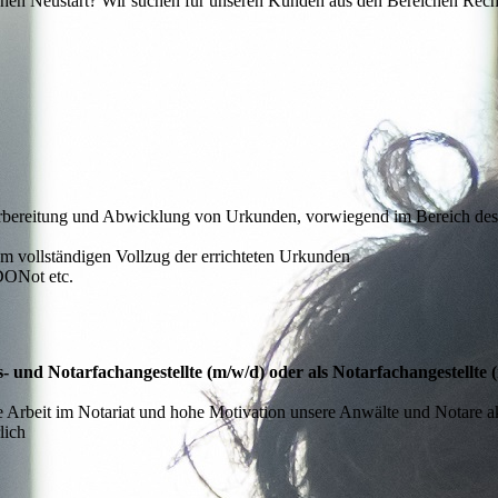
chen Neustart? Wir suchen für unseren Kunden
aus den Bereichen Rech
 Vorbereitung und Abwicklung von Urkunden, vorwiegend im Bereich des
m vollständigen Vollzug der errichteten Urkunden
DONot etc.
- und Notarfachangestellte (m/w/d) oder als Notarfachangestellte 
erte Arbeit im Notariat und hohe Motivation unsere Anwälte und Notar
lich