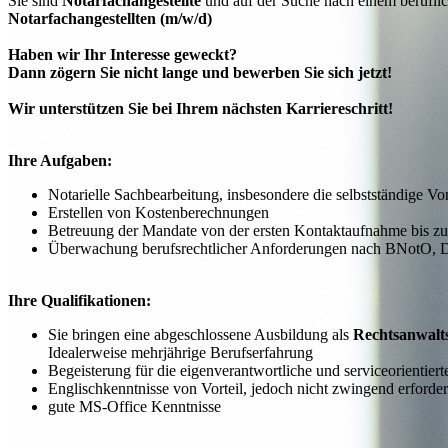
Sie sind
Notarfachangestellte
und auf der Suche nach einem berufli
Notarfachangestellten (m/w/d)
Haben wir Ihr Interesse geweckt?
Dann zögern Sie nicht lange und bewerben Sie sich jetzt!
Wir unterstützen Sie bei Ihrem nächsten Karriereschritt!
Ihre Aufgaben:
Notarielle Sachbearbeitung, insbesondere die selbstständige
Erstellen von Kostenberechnungen
Betreuung der Mandate von der ersten Kontaktaufnahme bis zu
Überwachung berufsrechtlicher Anforderungen nach BNotO, 
Ihre Qualifikationen:
Sie bringen eine abgeschlossene Ausbildung als
Rechtsanwalts
Idealerweise mehrjährige Berufserfahrung
Begeisterung für die eigenverantwortliche und serviceorienti
Englischkenntnisse von Vorteil, jedoch nicht zwingend erforder
gute MS-Office Kenntnisse