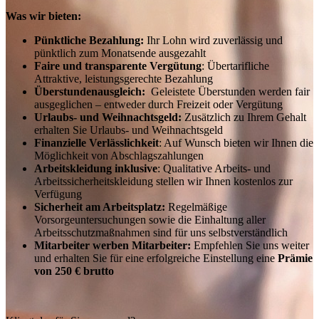
Was wir bieten:
Pünktliche Bezahlung:
Ihr Lohn wird zuverlässig und
pünktlich zum Monatsende ausgezahlt
Faire und transparente Vergütung
: Übertarifliche
Attraktive, leistungsgerechte Bezahlung
Überstundenausgleich:
Geleistete Überstunden werden fair
ausgeglichen – entweder durch Freizeit oder Vergütung
Urlaubs- und Weihnachtsgeld:
Zusätzlich zu Ihrem Gehalt
erhalten Sie Urlaubs- und Weihnachtsgeld
Finanzielle Verlässlichkeit
: Auf Wunsch bieten wir Ihnen die
Möglichkeit von Abschlagszahlungen
Arbeitskleidung inklusive
: Qualitative Arbeits- und
Arbeitssicherheitskleidung stellen wir Ihnen kostenlos zur
Verfügung
Sicherheit am Arbeitsplatz:
Regelmäßige
Vorsorgeuntersuchungen sowie die Einhaltung aller
Arbeitsschutzmaßnahmen sind für uns selbstverständlich
Mitarbeiter werben Mitarbeiter:
Empfehlen Sie uns weiter
und erhalten Sie für eine erfolgreiche Einstellung eine
Prämie
von 250 € brutto