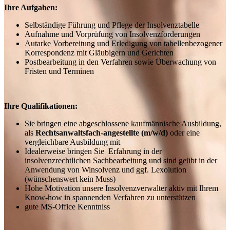
Ihre Aufgaben:
Selbständige Führung und Pflege der Insolvenztabelle
Aufnahme und Vorprüfung von Insolvenzforderungen
Autarke Vorbereitung und Erledigung von tabellenbezogener
Korrespondenz mit Gläubigern und Gerichten
Postbearbeitung in den Verfahren sowie Überwachung von
Fristen und Terminen
Ihre Qualifikationen:
Sie bringen eine abgeschlossene kaufmännische Ausbildung,
als
Rechtsanwaltsfach-angestellte (m/w/d)
oder eine
vergleichbare Ausbildung mit
Idealerweise bringen Sie Erfahrung in der
insolvenzrechtlichen Sachbearbeitung und sind geübt in der
Anwendung von Winsolvenz und ggf. Lexolution
(wünschenswert kein Muss)
Hohe Motivation unsere Insolvenzverwalter aktiv mit Ihrem
Know-how in spannenden Verfahren zu unterstützen
gute MS-Office Kenntniss