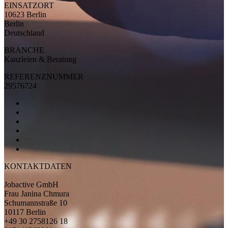
EINSATZORT
10623 Berlin
Berlin
Deutschland
BRANCHE
Kanzleien & Beratung
REFERENZNUMMER
29576724
KONTAKTDATEN
Jobactive GmbH
Frau Janina Chmura
Schumannstraße 10
10117 Berlin
+49 30 2758126 18