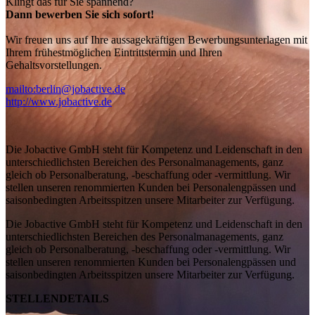
Klingt das für Sie spannend?
Dann bewerben Sie sich sofort!
Wir freuen uns auf Ihre aussagekräftigen Bewerbungsunterlagen mit
Ihrem frühestmöglichen Eintrittstermin und Ihren
Gehaltsvorstellungen.
mailto:berlin@jobactive.de
http://www.jobactive.de
Die Jobactive GmbH steht für Kompetenz und Leidenschaft in den
unterschiedlichsten Bereichen des Personalmanagements, ganz
gleich ob Personalberatung, -beschaffung oder -vermittlung. Wir
stellen unseren renommierten Kunden bei Personalengpässen und
saisonbedingten Arbeitsspitzen unsere Mitarbeiter zur Verfügung.
Die Jobactive GmbH steht für Kompetenz und Leidenschaft in den
unterschiedlichsten Bereichen des Personalmanagements, ganz
gleich ob Personalberatung, -beschaffung oder -vermittlung. Wir
stellen unseren renommierten Kunden bei Personalengpässen und
saisonbedingten Arbeitsspitzen unsere Mitarbeiter zur Verfügung.
STELLENDETAILS