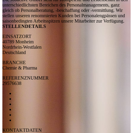
unterschiedlichsten Bereichen des Personalmanagements, ganz
gleich ob Personalberatung, -beschaffung oder -vermittlung. Wir
stellen unseren renommierten Kunden bei Personalengpässen und
saisonbedingten Arbeitsspitzen unsere Mitarbeiter zur Verfügung.
STELLENDETAILS
EINSATZORT
40789 Monheim
Nordrhein-Westfalen
Deutschland
BRANCHE
Chemie & Pharma
REFERENZNUMMER
29576638
KONTAKTDATEN