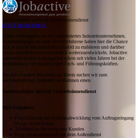
Sachbearbeiter (m/w/d) Vertriebsinnendienst
JETZT BEWERBEN
Unser Auftraggeber ist ein renommiertes Industrieunternehmen.
Berufseinsteiger als auch Berufserfahrene haben hier die Chance
sich in einem internationalen Umfeld zu etablieren und darüber
hinaus beruflich sowie persönlich weiterzuentwickeln. Jobactive
unterstützt diesen Auftraggeber schon seit vielen Jahren bei der
Rekrutierung von qualifizierten Fach- und Führungskräften.
Für den Standort Monheim am Rhein suchen wir zum
nächstmöglichen Zeitpunkt im Rahmen einen
Sachbearbeiter (m/w/d) Vertriebsinnendienst
Ihre Aufgaben:
Durchführung der Auftragsabwicklung vom Auftragseingang
bis zur Auslieferung
Telefonische Beratung von Kunden
Enge Zusammenarbeit mit dem Außendienst