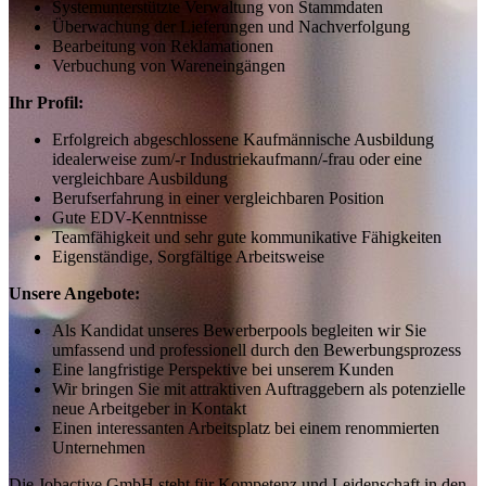
Systemunterstützte Verwaltung von Stammdaten
Überwachung der Lieferungen und Nachverfolgung
Bearbeitung von Reklamationen
Verbuchung von Wareneingängen
Ihr Profil:
Erfolgreich abgeschlossene Kaufmännische Ausbildung
idealerweise zum/-r Industriekaufmann/-frau oder eine
vergleichbare Ausbildung
Berufserfahrung in einer vergleichbaren Position
Gute EDV-Kenntnisse
Teamfähigkeit und sehr gute kommunikative Fähigkeiten
Eigenständige, Sorgfältige Arbeitsweise
Unsere Angebote:
Als Kandidat unseres Bewerberpools begleiten wir Sie
umfassend und professionell durch den Bewerbungsprozess
Eine langfristige Perspektive bei unserem Kunden
Wir bringen Sie mit attraktiven Auftraggebern als potenzielle
neue Arbeitgeber in Kontakt
Einen interessanten Arbeitsplatz bei einem renommierten
Unternehmen
Die Jobactive GmbH steht für Kompetenz und Leidenschaft in den