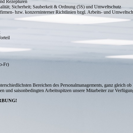
und Rezepturen
ualität; Sicherheit; Sauberkeit & Ordnung (5S) und Umweltschutz
rmen- bzw. konzerninterner Richtlinien bzgl. Arbeits- und Umweltsch
t
orteil
o-Fr)
erschiedlichsten Bereichen des Personalmanagements, ganz gleich ob P
n und saisonbedingten Arbeitsspitzen unsere Mitarbeiter zur Verfügun
RBUNG!