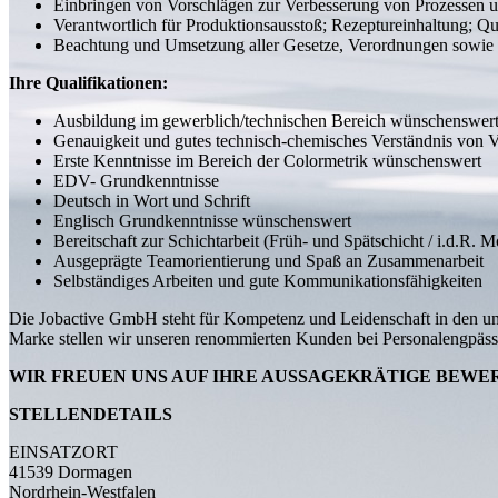
Einbringen von Vorschlägen zur Verbesserung von Prozessen 
Verantwortlich für Produktionsausstoß; Rezeptureinhaltung; Q
Beachtung und Umsetzung aller Gesetze, Verordnungen sowie fi
Ihre Qualifikationen:
Ausbildung im gewerblich/technischen Bereich wünschenswer
Genauigkeit und gutes technisch-chemisches Verständnis von V
Erste Kenntnisse im Bereich der Colormetrik wünschenswert
EDV- Grundkenntnisse
Deutsch in Wort und Schrift
Englisch Grundkenntnisse wünschenswert
Bereitschaft zur Schichtarbeit (Früh- und Spätschicht / i.d.R. M
Ausgeprägte Teamorientierung und Spaß an Zusammenarbeit
Selbständiges Arbeiten und gute Kommunikationsfähigkeiten
Die Jobactive GmbH steht für Kompetenz und Leidenschaft in den unt
Marke stellen wir unseren renommierten Kunden bei Personalengpässe
WIR FREUEN UNS AUF IHRE AUSSAGEKRÄTIGE BEWE
STELLENDETAILS
EINSATZORT
41539 Dormagen
Nordrhein-Westfalen