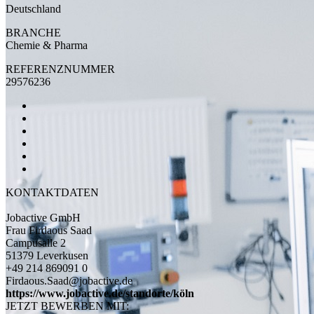
Deutschland
BRANCHE
Chemie & Pharma
REFERENZNUMMER
29576236
KONTAKTDATEN
Jobactive GmbH
Frau Firdaous Saad
Campusalle 2
51379 Leverkusen
+49 214 869091 0
Firdaous.Saad@jobactive.de
https://www.jobactive.de/standorte/köln
JETZT BEWERBEN MIT: