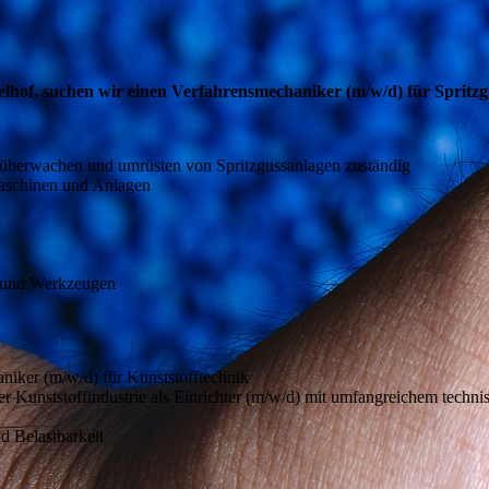
lhof, suchen wir einen Verfahrensmechaniker (m/w/d) für Spritzg
, überwachen und umrüsten von Spritzgussanlagen zuständig
aschinen und Anlagen
n und Werkzeugen
niker (m/w/d) für Kunststofftechnik
 Kunststoffindustrie als Einrichter (m/w/d) mit umfangreichem techn
nd Belastbarkeit