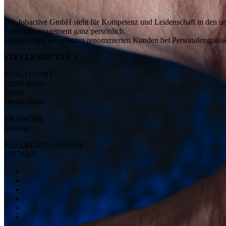
Die Jobactive GmbH steht für Kompetenz und Leidenschaft in den unt
Personalmanagement ganz persönlich.
Dabei stellen wir unseren renommierten Kunden bei Personalengpässen 
STELLENDETAILS
EINSATZORT
12099 Berlin
Berlin
Deutschland
BRANCHE
Sonstige
REFERENZNUMMER
29574469