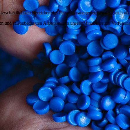
erschiedlichsten Bereichen des Personalmanagements, ganz gleich ob P
und saisonbedingten Arbeitsspitzen unsere Mitarbeiter zur Verfügung o