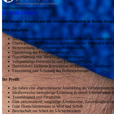
Verfahrensmechaniker (m/w/d)
JETZT BEWERBEN
Für unseren Kunden aus der Kunststoffindustrie in Berlin-Tempe
Ihre Aufgaben:
Als Verfahrensmechaniker (m/w/d) sind Sie für das Einrichten
Überwachen der Produktion und beheben von Störungen an M
Sicherstellung der geforderten Produktqualität
Optmierung der Fertigungsprozesse
Durchführung von Werkzeugabmusterungen
Selbstständige Fehlersuche und Fehlerbeseitigung
Durchführen kleinerer Reparaturen an Maschinen, Handlinge
Einweisung und Schulung des Bedienpersonals
Ihr Profil:
Sie haben eine abgeschlossene Ausbildung als Verfahrensmecha
Idealwerweise mehrjährige Erfahrung in einem Unternehmen der
Teamfähigkeit und Flexibilität
Eine zielorientierte, sorgfältige Arbeitsweise, Zuverlässigkeit u
Gute Deutschkenntnisse in Wort und Schrift
Bereitschaft zur Arbeit im 3-Schichtsystem