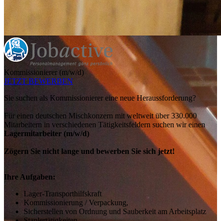
Kommissionierer (m/w/d)
JETZT BEWERBEN
Sie suchen als Kommissionierer eine neue Heraussforderung?
Für einen deutschen Mischkonzern mit weltweit über 330.000
Mitarbeitern in verschiedenen Tätigkeitsfeldern suchen wir einen
Lagermitarbeiter (m/w/d)
Zögern Sie nicht lange und bewerben Sie sich jetzt!
Ihre Aufgaben:
Lager-Transporthilfskraft
Kommissionierung / Verpackung,
Sicherstellen von Ordnung und Sauberkeit am Arbeitsplatz
Staplertätigkeiten