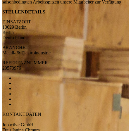
saisonbedingten Arbeitsspitzen unsere Mitarbeiter zur Verfügung.
STELLENDETAILS
EINSATZORT
13629 Berlin
Berlin
Deutschland
BRANCHE
Metall- & Elektroindustrie
REFERENZNUMMER
29573976
KONTAKTDATEN
Jobactive GmbH
Frau Janina Chmura