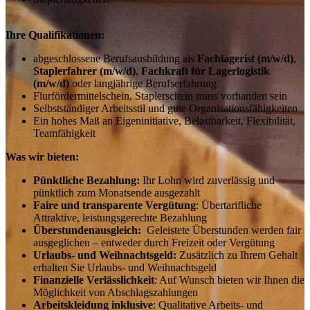
Ihre Qualifikationen:
abgeschlossene Berufsausbildung als
Fachlagerist (m/w/d)
,
Staplerfahrer (m/w/d)
,
Fachkraft für Lagerlogistik
(m/w/d)
oder langjährige Berufserfahrung
Flurfördermittelschein, Staplerschein muss vorhanden sein
Selbstständiger Arbeitsstil und gute Organisationsfähigkeiten
Ein hohes Maß an Eigeninitiative, Belastbarkeit, Flexibilität,
Teamfähigkeit
Was wir bieten:
Pünktliche Bezahlung:
Ihr Lohn wird zuverlässig und
pünktlich zum Monatsende ausgezahlt
Faire und transparente Vergütung
: Übertarifliche
Attraktive, leistungsgerechte Bezahlung
Überstundenausgleich:
Geleistete Überstunden werden fair
ausgeglichen – entweder durch Freizeit oder Vergütung
Urlaubs- und Weihnachtsgeld:
Zusätzlich zu Ihrem Gehalt
erhalten Sie Urlaubs- und Weihnachtsgeld
Finanzielle Verlässlichkeit
: Auf Wunsch bieten wir Ihnen die
Möglichkeit von Abschlagszahlungen
Arbeitskleidung inklusive
: Qualitative Arbeits- und