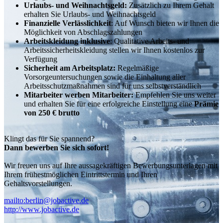
Urlaubs- und Weihnachtsgeld:
Zusätzlich zu Ihrem Gehalt
erhalten Sie Urlaubs- und Weihnachtsgeld
Finanzielle Verlässlichkeit
: Auf Wunsch bieten wir Ihnen die
Möglichkeit von Abschlagszahlungen
Arbeitskleidung inklusive
: Qualitative Arbeits- und
Arbeitssicherheitskleidung stellen wir Ihnen kostenlos zur
Verfügung
Sicherheit am Arbeitsplatz:
Regelmäßige
Vorsorgeuntersuchungen sowie die Einhaltung aller
Arbeitsschutzmaßnahmen sind für uns selbstverständlich
Mitarbeiter werben Mitarbeiter:
Empfehlen Sie uns weiter
und erhalten Sie für eine erfolgreiche Einstellung eine
Prämie
von 250 € brutto
Klingt das für Sie spannend?
Dann bewerben Sie sich sofort!
Wir freuen uns auf Ihre aussagekräftigen Bewerbungsunterlagen mit
Ihrem frühestmöglichen Eintrittstermin und Ihren
Gehaltsvorstellungen.
mailto:berlin@jobactive.de
http://www.jobactive.de