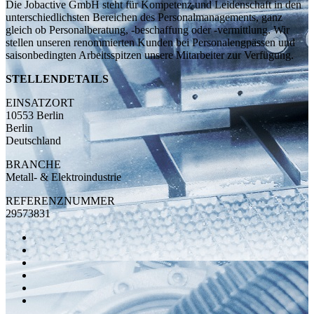
Die Jobactive GmbH steht für Kompetenz und Leidenschaft in den
unterschiedlichsten Bereichen des Personalmanagements, ganz
gleich ob Personalberatung, -beschaffung oder -vermittlung. Wir
stellen unseren renommierten Kunden bei Personalengpässen und
saisonbedingten Arbeitsspitzen unsere Mitarbeiter zur Verfügung.
STELLENDETAILS
EINSATZORT
10553 Berlin
Berlin
Deutschland
BRANCHE
Metall- & Elektroindustrie
REFERENZNUMMER
29573831