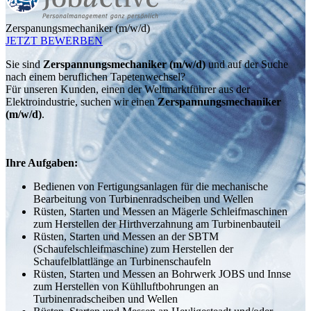
Zerspanungsmechaniker (m/w/d)
JETZT BEWERBEN
Sie sind
Zerspannungsmechaniker (m/w/d)
und auf der Suche
nach einem beruflichen Tapetenwechsel?
Für unseren Kunden, einen der Weltmarktführer aus der
Elektroindustrie, suchen wir einen
Zerspannungsmechaniker
(m/w/d)
.
Ihre Aufgaben:
Bedienen von Fertigungsanlagen für die mechanische
Bearbeitung von Turbinenradscheiben und Wellen
Rüsten, Starten und Messen an Mägerle Schleifmaschinen
zum Herstellen der Hirthverzahnung am Turbinenbauteil
Rüsten, Starten und Messen an der SBTM
(Schaufelschleifmaschine) zum Herstellen der
Schaufelblattlänge an Turbinenschaufeln
Rüsten, Starten und Messen an Bohrwerk JOBS und Innse
zum Herstellen von Kühlluftbohrungen an
Turbinenradscheiben und Wellen