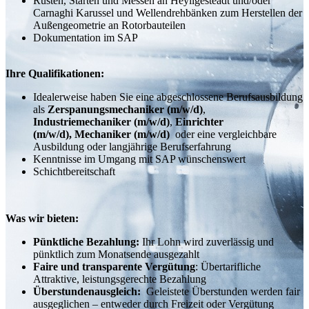
Rüsten, Starten und Messen an Heyligesteadt und/oder
Carnaghi Karussel und Wellendrehbänken zum Herstellen der
Außengeometrie an Rotorbauteilen
Dokumentation im SAP
Ihre Qualifikationen:
Idealerweise haben Sie eine abgeschlossene Berufsausbildung
als
Zerspanungsmechaniker (m/w/d)
,
Industriemechaniker (m/w/d)
,
Einrichter
(m/w/d), Mechaniker (m/w/d)
oder eine vergleichbare
Ausbildung oder langjährige Berufserfahrung
Kenntnisse im Umgang mit SAP wünschenswert
Schichtbereitschaft
Was wir bieten:
Pünktliche Bezahlung:
Ihr Lohn wird zuverlässig und
pünktlich zum Monatsende ausgezahlt
Faire und transparente Vergütung
: Übertarifliche
Attraktive, leistungsgerechte Bezahlung
Überstundenausgleich:
Geleistete Überstunden werden fair
ausgeglichen – entweder durch Freizeit oder Vergütung