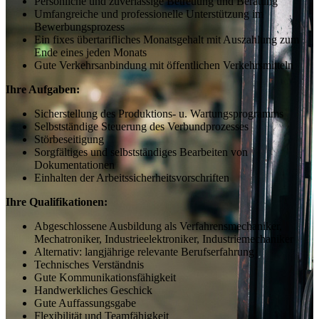
Persönliche und zuverlässige Betreuung und Beratung
Umfangreiche und professionelle Unterstützung im
Bewerbungsprozess
Ein fixes übertarifliches Monatsgehalt mit Auszahlung zum
Ende eines jeden Monats
Gute Verkehrsanbindung mit öffentlichen Verkehrsmitteln
Ihre Aufgaben:
Sicherstellung des Produktions- u. Wartungsprogramms
Selbstständige Steuerung des Verbundprozesses
Störbeseitigung
Sorgfältiges und selbstständiges Bearbeiten von
Dokumentationen
Einhalten der Arbeitssicherheitsvorschriften
Ihre Qualifikationen:
Abgeschlossene Ausbildung als Verfahrensmechaniker,
Mechatroniker, Industrieelektroniker, Industriemechaniker
Alternativ: langjährige relevante Berufserfahrung
Technisches Verständnis
Gute Kommunikationsfähigkeit
Handwerkliches Geschick
Gute Auffassungsgabe
Flexibilität und Teamfähigkeit