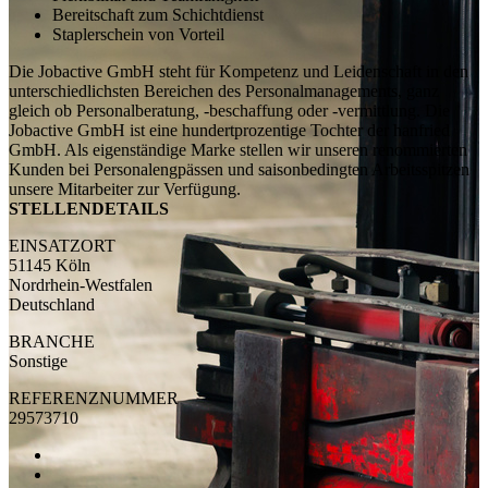
Bereitschaft zum Schichtdienst
Staplerschein von Vorteil
Die Jobactive GmbH steht für Kompetenz und Leidenschaft in den
unterschiedlichsten Bereichen des Personalmanagements, ganz
gleich ob Personalberatung, -beschaffung oder -vermittlung. Die
Jobactive GmbH ist eine hundertprozentige Tochter der hanfried
GmbH. Als eigenständige Marke stellen wir unseren renommierten
Kunden bei Personalengpässen und saisonbedingten Arbeitsspitzen
unsere Mitarbeiter zur Verfügung.
STELLENDETAILS
EINSATZORT
51145 Köln
Nordrhein-Westfalen
Deutschland
BRANCHE
Sonstige
REFERENZNUMMER
29573710