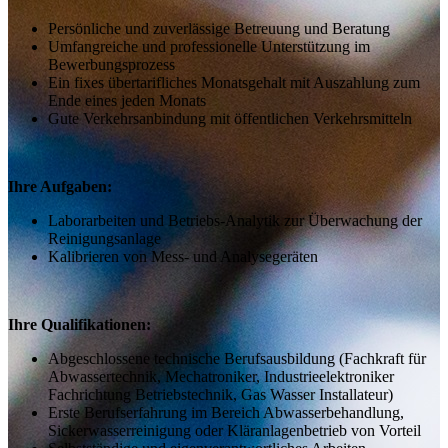
Persönliche und zuverlässige Betreuung und Beratung
Umfangreiche und professionelle Unterstützung im
Bewerbungsprozess
Ein fixes übertarifliches Monatsgehalt mit Auszahlung zum
Ende eines jeden Monats
Gute Verkehrsanbindung mit öffentlichen Verkehrsmitteln
Ihre Aufgaben:
Laborarbeiten und Betriebs-Analytik zur Überwachung der
Reinigungsanlage
Kalibrieren von Mess- und Analysegeräten
Ihre Qualifikationen:
Abgeschlossene technische Berufsausbildung (Fachkraft für
Abwassertechnik, Mechatroniker, Industrieelektroniker
Fachrichtung Betriebstechnik, Gas Wasser Installateur)
Erste Berufserfahrung im Bereich Abwasserbehandlung,
Sickerwasserreinigung oder Kläranlagenbetrieb von Vorteil