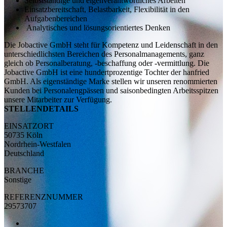
Selbstständige und eigenverantwortliches Arbeiten
Einsatzbereitschaft, Belastbarkeit, Flexibilität in den
Aufgabenbereichen
Analytisches und lösungsorientiertes Denken
Die Jobactive GmbH steht für Kompetenz und Leidenschaft in den
unterschiedlichsten Bereichen des Personalmanagements, ganz
gleich ob Personalberatung, -beschaffung oder -vermittlung. Die
Jobactive GmbH ist eine hundertprozentige Tochter der hanfried
GmbH. Als eigenständige Marke stellen wir unseren renommierten
Kunden bei Personalengpässen und saisonbedingten Arbeitsspitzen
unsere Mitarbeiter zur Verfügung.
STELLENDETAILS
EINSATZORT
50735 Köln
Nordrhein-Westfalen
Deutschland
BRANCHE
Sonstige
REFERENZNUMMER
29573707