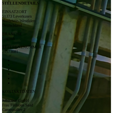
STELLENDETAILS
EINSATZORT
51373 Leverkusen
Nordrhein-Westfalen
Deutschland
BRANCHE
Logistik
REFERENZNUMMER
29573681
KONTAKTDATEN
Jobactive GmbH
Frau Firdaous Saad
Campusallee 2