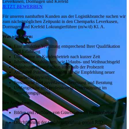
Leverkusen, Dormagen und Krefeld
JETZT BEWERBEN
Für unseren namhaften Kunden aus der Logistikbranche suchen wir
zum nächstmöglichen Zeitpunkt in den Chemparks Leverkusen,
Dormagen und Krefeld Lokrangierführer (m/w/d) Kl. A.
Was wir bieten:
Eine attraktive Vergütung entsprechend Ihrer Qualifikation
und Erfahrung
Übernahme im Kundenbetrieb nach kurzer Zeit
Jahressonderzahlungen, wie Urlaubs- und Weihnachtsgeld
Urlaubsgewährung schon innerhalb der Probezeit
Attraktive Prämienzahlungen für die Empfehlung neuer
Mitarbeiter (m/w/d)
Persönliche und zuverlässige Betreuung und Beratung
Umfangreiche und professionelle Unterstützung im
Bewerbungsprozess
hre Aufgaben:
Bilden und Auflösen von Güterzügen im Rangierbetrieb
Durchführung der Gefahrgutprüfung gemäß RID