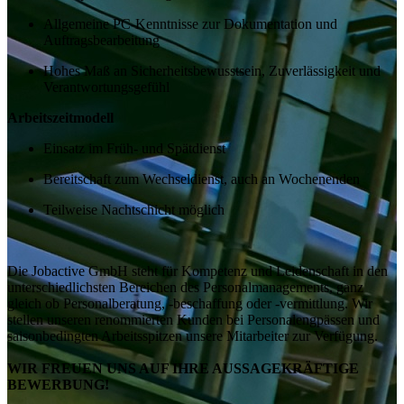
Allgemeine PC-Kenntnisse zur Dokumentation und
Auftragsbearbeitung
Hohes Maß an Sicherheitsbewusstsein, Zuverlässigkeit und
Verantwortungsgefühl
Arbeitszeitmodell
Einsatz im Früh- und Spätdienst
Bereitschaft zum Wechseldienst, auch an Wochenenden
Teilweise Nachtschicht möglich
Die Jobactive GmbH steht für Kompetenz und Leidenschaft in den
unterschiedlichsten Bereichen des Personalmanagements, ganz
gleich ob Personalberatung, -beschaffung oder -vermittlung. Wir
stellen unseren renommierten Kunden bei Personalengpässen und
saisonbedingten Arbeitsspitzen unsere Mitarbeiter zur Verfügung.
WIR FREUEN UNS AUF IHRE AUSSAGEKRÄFTIGE
BEWERBUNG!