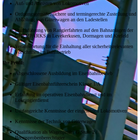
Auf- und Abrüsten von Lokomotiven
Ordnungsgemäße, sichere und termingerechte Zustellung und
Abholung von Güterwagen an den Ladestellen
Durchführung von Rangierfahrten auf den Bahnanlagen der
CHEMPARKS in Levekerkusen, Dormagen und Krefeld
Verantwortung für die Einhaltung aller sicherheitsrelevanten
Vorschriften im Bahnbetrieb
Ihr Profil:
Abgeschlossene Ausbildung im Eisenbahnbetrieb
Gültiger Eisenbahnführerschein Klasse 1/A
Erfahrung im operativen Eisenbahndienst und im
Lokrangierdienst
Umfangreiche Kenntnisse der eingesetzten Lokomotiven
Kenntnisse der Technik von Güterwagen
Qualifikation als Wagenprüfer G Stufe 2 /
Bremsprobenberechtigter