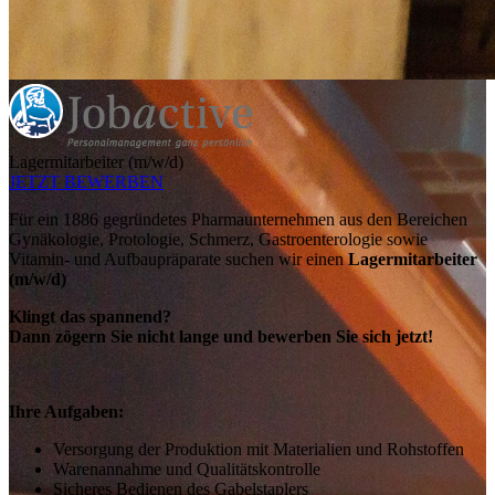
Lagermitarbeiter (m/w/d)
JETZT BEWERBEN
Für ein 1886 gegründetes Pharmaunternehmen aus den Bereichen
Gynäkologie, Protologie, Schmerz, Gastroenterologie sowie
Vitamin- und Aufbaupräparate suchen wir einen
Lagermitarbeiter
(m/w/d)
Klingt das spannend?
Dann zögern Sie nicht lange und bewerben Sie sich jetzt!
Ihre Aufgaben:
Versorgung der Produktion mit Materialien und Rohstoffen
Warenannahme und Qualitätskontrolle
Sicheres Bedienen des Gabelstaplers