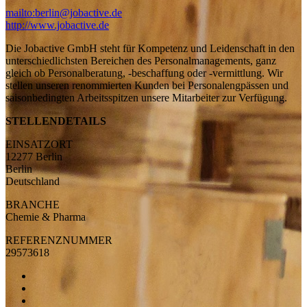
mailto:berlin@jobactive.de
http://www.jobactive.de
Die Jobactive GmbH steht für Kompetenz und Leidenschaft in den
unterschiedlichsten Bereichen des Personalmanagements, ganz
gleich ob Personalberatung, -beschaffung oder -vermittlung. Wir
stellen unseren renommierten Kunden bei Personalengpässen und
saisonbedingten Arbeitsspitzen unsere Mitarbeiter zur Verfügung.
STELLENDETAILS
EINSATZORT
12277 Berlin
Berlin
Deutschland
BRANCHE
Chemie & Pharma
REFERENZNUMMER
29573618