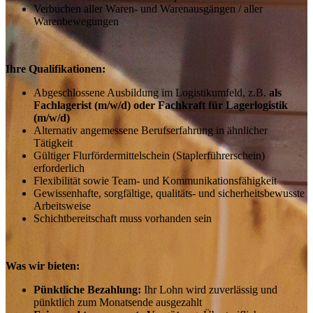
Verbuchen aller Waren- und Warenausgängen / aller
Warenbewegungen
Ihre Qualifikationen:
Abgeschlossene Ausbildung im Logistikumfeld, z.B.
als
Fachlagerist (m/w/d) oder Fachkraft für Lagerlogistik
(m/w/d)
Alternativ angemessene Berufserfahrung in ähnlicher
Tätigkeit
Gültiger Flurfördermittelschein (Staplerführerschein)
erforderlich
Flexibilität sowie Team- und Kommunikationsfähigkeit
Gewissenhafte, sorgfältige, qualitäts- und sicherheitsbewusste
Arbeitsweise
Schichtbereitschaft muss vorhanden sein
Was wir bieten:
Pünktliche Bezahlung:
Ihr Lohn wird zuverlässig und
pünktlich zum Monatsende ausgezahlt