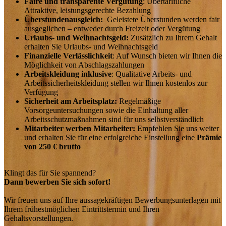
Faire und transparente Vergütung
: Übertarifliche
Attraktive, leistungsgerechte Bezahlung
Überstundenausgleich:
Geleistete Überstunden werden fair
ausgeglichen – entweder durch Freizeit oder Vergütung
Urlaubs- und Weihnachtsgeld:
Zusätzlich zu Ihrem Gehalt
erhalten Sie Urlaubs- und Weihnachtsgeld
Finanzielle Verlässlichkeit
: Auf Wunsch bieten wir Ihnen die
Möglichkeit von Abschlagszahlungen
Arbeitskleidung inklusive
: Qualitative Arbeits- und
Arbeitssicherheitskleidung stellen wir Ihnen kostenlos zur
Verfügung
Sicherheit am Arbeitsplatz:
Regelmäßige
Vorsorgeuntersuchungen sowie die Einhaltung aller
Arbeitsschutzmaßnahmen sind für uns selbstverständlich
Mitarbeiter werben Mitarbeiter:
Empfehlen Sie uns weiter
und erhalten Sie für eine erfolgreiche Einstellung eine
Prämie
von 250 € brutto
Klingt das für Sie spannend?
Dann bewerben Sie sich sofort!
Wir freuen uns auf Ihre aussagekräftigen Bewerbungsunterlagen mit
Ihrem frühestmöglichen Eintrittstermin und Ihren
Gehaltsvorstellungen.