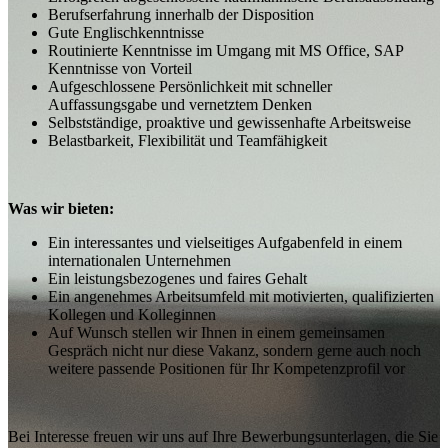
Berufserfahrung innerhalb der Disposition
Gute Englischkenntnisse
Routinierte Kenntnisse im Umgang mit MS Office, SAP
Kenntnisse von Vorteil
Aufgeschlossene Persönlichkeit mit schneller
Auffassungsgabe und vernetztem Denken
Selbstständige, proaktive und gewissenhafte Arbeitsweise
Belastbarkeit, Flexibilität und Teamfähigkeit
Was wir bieten:
Ein interessantes und vielseitiges Aufgabenfeld in einem
internationalen Unternehmen
Ein leistungsbezogenes und faires Gehalt
Ein angenehmes Arbeitsumfeld mit motivierten, qualifizierten
Kollegen und Kolleginnen
Auf Wunsch stellen wir Ihnen in einem gemeinsamen
Gespräch nicht nur diese Vakanz, sondern gerne auch noch
weitere passende Positionen für Ihr Kompetenzprofil vor
Bei Interesse freuen wir uns auf Ihre Bewerbungsunterlagen, die Sie