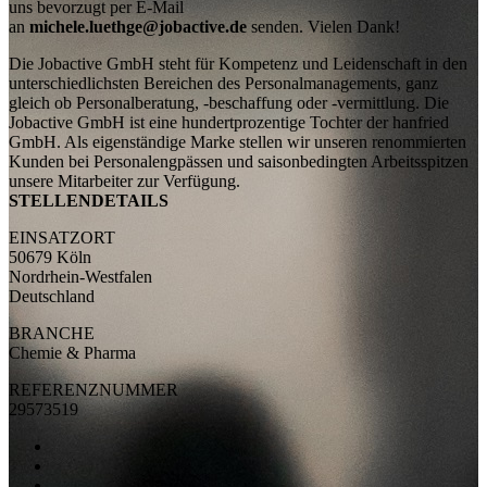
uns bevorzugt per E-Mail
an
michele.luethge@jobactive.de
senden. Vielen Dank!
Die Jobactive GmbH steht für Kompetenz und Leidenschaft in den
unterschiedlichsten Bereichen des Personalmanagements, ganz
gleich ob Personalberatung, -beschaffung oder -vermittlung. Die
Jobactive GmbH ist eine hundertprozentige Tochter der hanfried
GmbH. Als eigenständige Marke stellen wir unseren renommierten
Kunden bei Personalengpässen und saisonbedingten Arbeitsspitzen
unsere Mitarbeiter zur Verfügung.
STELLENDETAILS
EINSATZORT
50679 Köln
Nordrhein-Westfalen
Deutschland
BRANCHE
Chemie & Pharma
REFERENZNUMMER
29573519