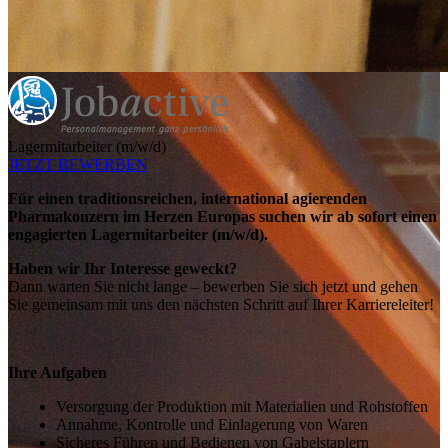
Lagermitarbeiter (m/w/d)
JETZT BEWERBEN
Für einen traditionsreichen, international agierenden
Pharmakonzern im Herzen Europas suchen wir ab sofort einen
engagierten Lagermitarbeiter (m/w/d).
Haben wir Ihr Interesse geweckt?
Dann warten Sie nicht lange – bewerben Sie sich jetzt und gehen
Sie gemeinsam mit uns den nächsten Schritt auf Ihrer Karriereleiter!
Ihre Aufgaben
Versorgung der Produktion mit Materialien und Rohstoffen
Annahme, Kontrolle und Einlagerung von Waren
Sicheres Führen und Bedienen von Gabelstaplern