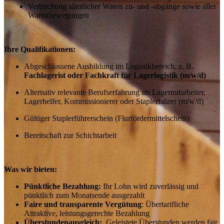
Verbuchung sämtlicher Waren zu- und -abgänge sowie aller
Warenbewegungen
Ihre Qualifikationen:
Abgeschlossene Ausbildung im Logistikbereich, z. B.
Fachlagerist oder Fachkraft für Lagerlogistik (m/w/d)
Alternativ relevante Berufserfahrung als Lagermitarbeiter,
Lagerhelfer, Kommissionierer oder Staplerfahrer (m/w/d)
Gültiger Staplerführerschein (Flurfördermittelschein)
Bereitschaft zur Schichtarbeit
Was wir bieten:
Pünktliche Bezahlung:
Ihr Lohn wird zuverlässig und
pünktlich zum Monatsende ausgezahlt
Faire und transparente Vergütung
: Übertarifliche
Attraktive, leistungsgerechte Bezahlung
Überstundenausgleich:
Geleistete Überstunden werden fair