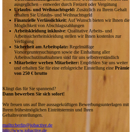
ausgeglichen – entweder durch Freizeit oder Vergütung
Urlaubs- und Weihnachtsgeld:
Zusätzlich zu Ihrem Gehalt
erhalten Sie Urlaubs- und Weihnachtsgeld
Finanzielle Verlässlichkeit
: Auf Wunsch bieten wir Ihnen die
Möglichkeit von Abschlagszahlungen
Arbeitskleidung inklusive
: Qualitative Arbeits- und
Arbeitssicherheitskleidung stellen wir Ihnen kostenlos zur
Verfügung
Sicherheit am Arbeitsplatz:
Regelmäßige
Vorsorgeuntersuchungen sowie die Einhaltung aller
Arbeitsschutzmaßnahmen sind für uns selbstverständlich
Mitarbeiter werben Mitarbeiter:
Empfehlen Sie uns weiter
und erhalten Sie für eine erfolgreiche Einstellung eine
Prämie
von 250 € brutto
Klingt das für Sie spannend?
Dann bewerben Sie sich sofort!
Wir freuen uns auf Ihre aussagekräftigen Bewerbungsunterlagen mit
Ihrem frühestmöglichen Eintrittstermin und Ihren
Gehaltsvorstellungen.
mailto:berlin@jobactive.de
http://www.jobactive.de