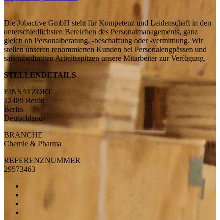
Die Jobactive GmbH steht für Kompetenz und Leidenschaft in den
unterschiedlichsten Bereichen des Personalmanagements, ganz
gleich ob Personalberatung, -beschaffung oder -vermittlung. Wir
stellen unseren renommierten Kunden bei Personalengpässen und
saisonbedingten Arbeitsspitzen unsere Mitarbeiter zur Verfügung.
STELLENDETAILS
EINSATZORT
12489 Berlin
Berlin
Deutschland
BRANCHE
Chemie & Pharma
REFERENZNUMMER
29573463